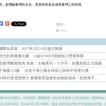
間，多體驗臺灣的文化、美景與美食及感受臺灣人民的熱
瀏覽人
數:1615
際玩具展 2027年2月2-6日盛大開展
代列車隆重出廠 12組N700ST陸續加入營運車隊
添臺灣雕塑經典 朱銘〈太極系列－十字手〉於國美館正式揭幕
子傳愛123國 洪道子博士獲全球良心與和平領導力獎
AI時代更需思辨力 素養教育協會助攻教師成為「思辨推手」
關於世紀新聞社
|
分類新聞
|
國際暸望
|
世紀民意廣場
|
全民投稿區
|
相關連結
-2636-5818 Email:04-2337-9885 地址:(40453)台灣台中市德化街60