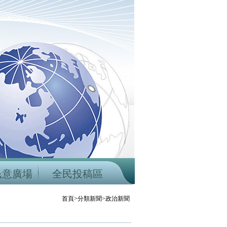
民意廣場
全民投稿區
首頁>分類新聞>政治新聞