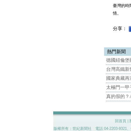
臺灣的時
情。
分享：
熱門新聞
德國紐倫堡國
台灣高鐵新世
國家典藏再
太極門一甲
真的假的？
回首頁
|
版權所有：世紀新聞社 電話:04-2203-9321、02