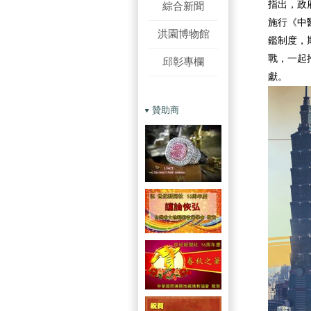
指出，政
綜合新聞
施行《中
洪園博物館
鑑制度，
戰，一起
邱彰專欄
獻。
贊助商