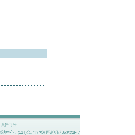
|
廣告刊登
7號。採訪中心：(114)台北市內湖區新明路353號1F-7