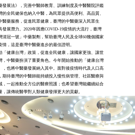
藥發展法》，完善中醫師教育、訓練制度及中醫醫院評鑑
灣的全民健保也納入中醫，為民眾提供高便利、高品質、
中醫藥服務，促進民眾健康，臺灣的中醫藥深入民眾生
發展潛力。2020年因應COVID-19疫情的大流行，臺灣
灣清冠一號」中藥製劑，幫助臺灣人民及全球60幾個國家
疫情，這是臺灣中醫藥進步的最佳證明。
動「健康台灣」政策，促進全民健康，讓國家更強、讓世
灣，中醫藥扮演了重要角色。今年開始推動的「健康台灣
」，也將中醫藥發展納入其中。面對後疫情時代及人口高
，期待臺灣的中醫師能持續投入慢性病管理、社區醫療與
域，一起推動全方位的醫療照護；也希望臺灣能繼續結合
量，讓傳統醫學對人類健康發揮更大的貢獻。