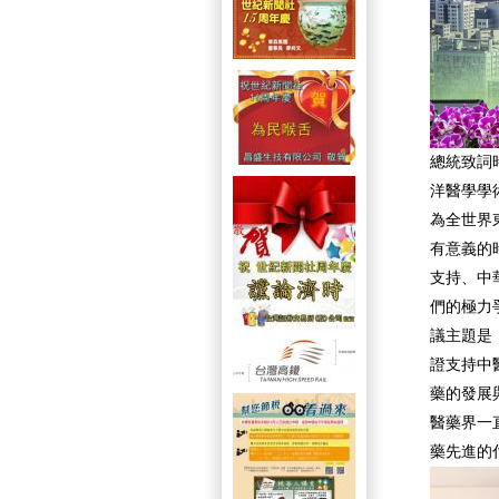
總統致詞
洋醫學學
為全世界
有意義的
支持、中
們的極力
議主題是
證支持中
藥的發展
醫藥界一
藥先進的