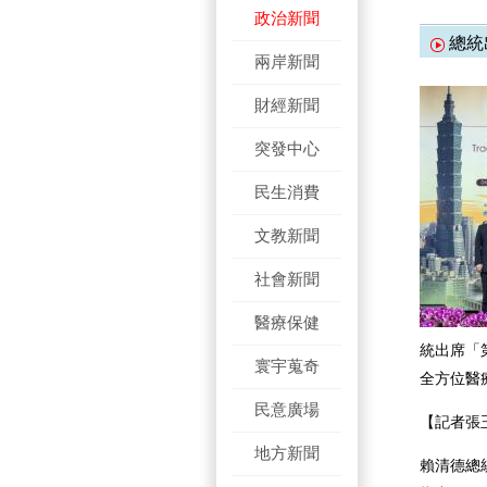
政治新聞
總統
兩岸新聞
財經新聞
突發中心
民生消費
文教新聞
社會新聞
醫療保健
統出席「
寰宇蒐奇
全方位醫
民意廣場
【記者張
地方新聞
賴清德總