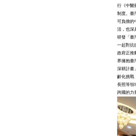
行《中醫
制度。臺
可負擔的
活，也深具
研發「臺
一起對抗
政府正推
界擁抱臺
深耕計畫
齡化挑戰
長照等領
跨國的力