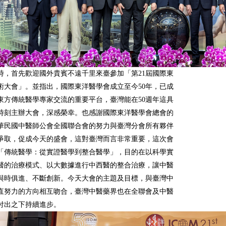
時，首先歡迎國外貴賓不遠千里來臺參加「第21屆國際東
術大會」。並指出，國際東洋醫學會成立至今50年，已成
東方傳統醫學專家交流的重要平台，臺灣能在50週年這具
時刻主辦大會，深感榮幸。也感謝國際東洋醫學會總會的
華民國中醫師公會全國聯合會的努力與臺灣分會所有夥伴
爭取，促成今天的盛會，這對臺灣而言非常重要，這次會
「傳統醫學：從實證醫學到整合醫學」，目的在以科學實
醫的治療模式、以大數據進行中西醫的整合治療，讓中醫
與時俱進、不斷創新。今天大會的主題及目標，與臺灣中
直努力的方向相互吻合，臺灣中醫藥界也在全聯會及中醫
付出之下持續進步。