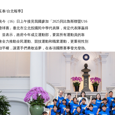
玉泰/台北報導】
今（16）日上午接見我國參加「2025貝比魯斯聯盟U16
壘球賽」臺北市立北投國民中學代表隊，肯定代表隊贏得
。並表示，政府今年成立運動部，要當所有運動員的靠
會全力推動全民運動、競技運動和職業運動，更重視性別
動平權，讓選手們勇敢追夢，在各項國際賽事發光發熱。