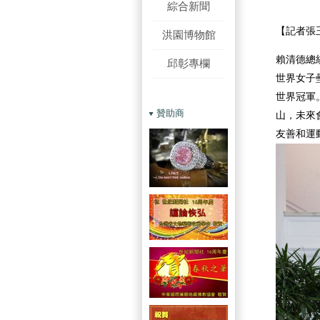
綜合新聞
【記者張
洪園博物館
賴清德總統
邱彰專欄
世界女子
世界冠軍
贊助商
山，未來
友善和運