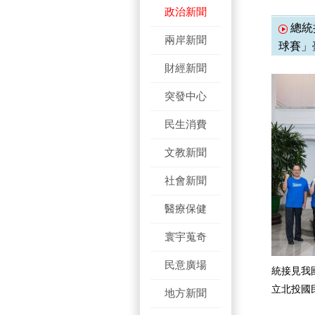
政治新聞
總統
兩岸新聞
球賽」
財經新聞
突發中心
民生消費
文教新聞
社會新聞
醫療保健
寰宇蒐奇
民意廣場
統接見我
立北投國
地方新聞