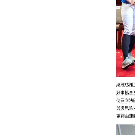
總統感謝
好事協會
使及立法
與吳思瑤
更藉由運