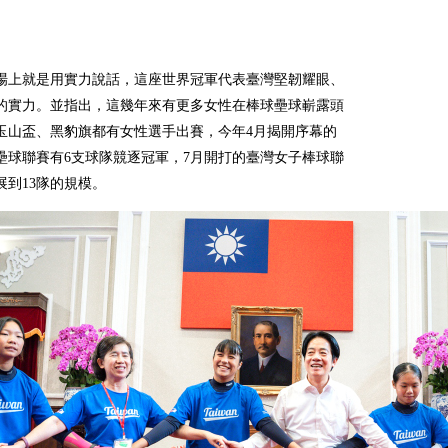
場上就是用實力說話，這座世界冠軍代表臺灣堅韌耀眼、
的實力。並指出，這幾年來有更多女性在棒球壘球嶄露頭
玉山盃、黑豹旗都有女性選手出賽，今年4月揭開序幕的
壘球聯賽有6支球隊競逐冠軍，7月開打的臺灣女子棒球聯
展到13隊的規模。