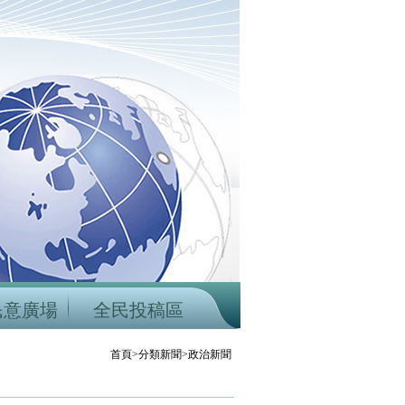
民意廣場
全民投稿區
首頁>分類新聞>政治新聞