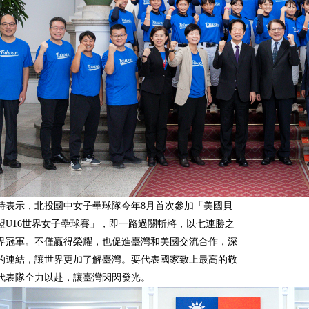
時表示，北投國中女子壘球隊今年8月首次參加「美國貝
盟U16世界女子壘球賽」，即一路過關斬將，以七連勝之
界冠軍。不僅贏得榮耀，也促進臺灣和美國交流合作，深
的連結，讓世界更加了解臺灣。要代表國家致上最高的敬
代表隊全力以赴，讓臺灣閃閃發光。