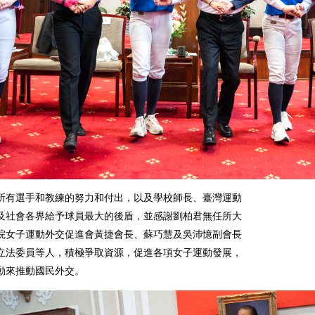
所有選手和教練的努力和付出，以及學校師長、臺灣運動
及社會各界給予球員最大的後盾，並感謝劉柏君無任所大
院女子運動外交促進會黃捷會長、蘇巧慧及吳沛憶副會長
立法委員等人，積極爭取資源，促進各項女子運動發展，
動來推動國民外交。