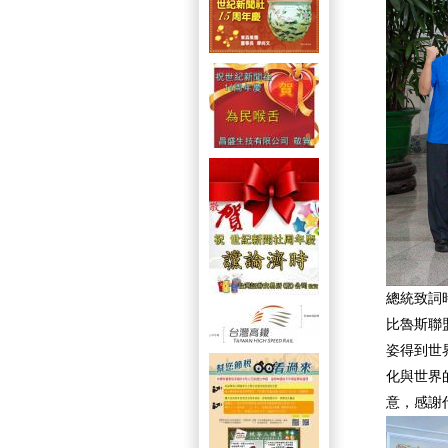
總統致詞
比魯斯聯
姿得到世
化與世界
意，感謝