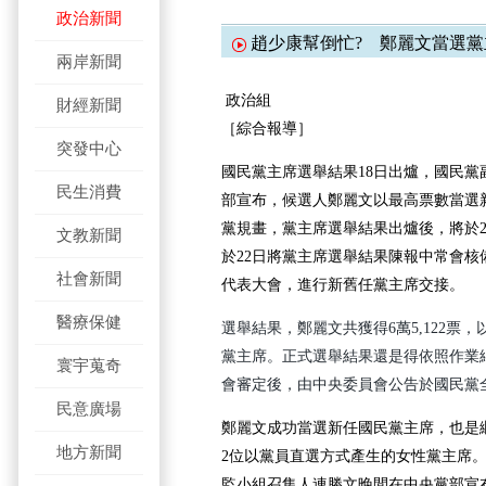
政治新聞
趙少康幫倒忙? 鄭麗文當選黨
兩岸新聞
政治組
財經新聞
［綜合報導］
突發中心
國民黨主席選舉結果18日出爐，國民黨
民生消費
部宣布，候選人鄭麗文以最高票數當選
黨規畫，黨主席選舉結果出爐後，將於2
文教新聞
於22日將黨主席選舉結果陳報中常會核
社會新聞
代表大會，進行新舊任黨主席交接。
醫療保健
選舉結果，鄭麗文共獲得6萬5,122票，以
黨主席。
正式選舉結果還是得依照作業
寰宇蒐奇
會審定後，由中央委員會公告於國民黨
民意廣場
鄭麗文成功當選新任國民黨主席，也是
地方新聞
2位以黨員直選方式產生的女性黨主席
監小組召集人連勝文晚間在中央黨部宣布