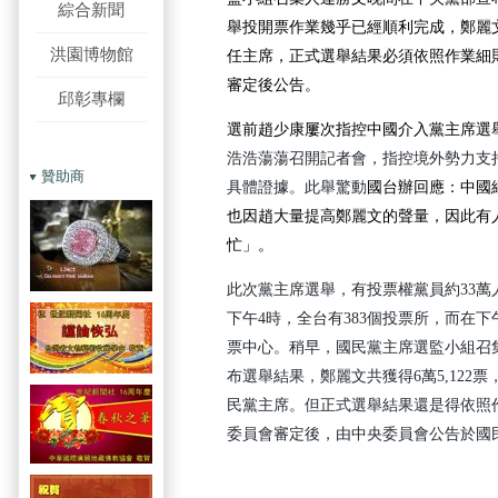
綜合新聞
舉投開票作業幾乎已經順利完成，鄭麗
洪園博物館
任主席，正式選舉結果必須依照作業細
審定後公告。
邱彰專欄
選前趙少康屢次指控中國介入黨主席選
浩浩蕩蕩召開記者會，指控境外勢力支
贊助商
具體證據。此舉驚動
國台辦回應：中國
也因趙大量提高鄭麗文的聲量，因此有
忙」。
此次黨主席選舉，有投票權黨員約33萬
下午4時，全台有383個投票所，而在
票中心。稍早，國民黨主席選監小組召
布
選舉結果，鄭麗文共獲得6萬5,122票，
民黨主席。
但正式選舉結果還是得依照
委員會審定後，由中央委員會公告於國