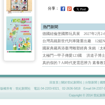
分享：
熱門新聞
德國紐倫堡國際玩具展 2027年2月2
台灣高鐵新世代列車隆重出廠 12組N
國家典藏再添臺灣雕塑經典 朱銘〈太
太極門一甲子傳愛123國 洪道子博
真的假的？AI時代更需思辨力 素養
回首頁
|
關於世紀新聞社
|
分類新聞
|
國
版權所有：世紀新聞社 電話:04-2203-9321、02-2636-5818 Email:04-
Copyright © 2014 世紀新聞社