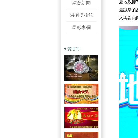
慶地政節
綜合新聞
最誠摯的
洪園博物館
入與對內
邱彰專欄
贊助商