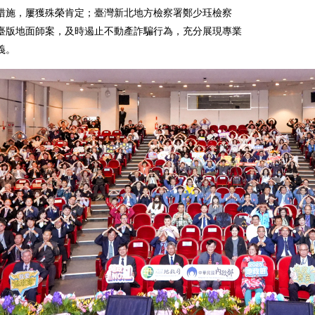
措施，屢獲殊榮肯定；臺灣新北地方檢察署鄭少珏檢察
臺版地面師案，及時遏止不動產詐騙行為，充分展現專業
義。