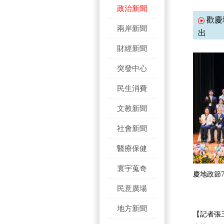
政治新聞
歡慶
兩岸新聞
出
財經新聞
突發中心
民生消費
文教新聞
社會新聞
醫療保健
寰宇蒐奇
慶地政節
民意廣場
地方新聞
【記者張