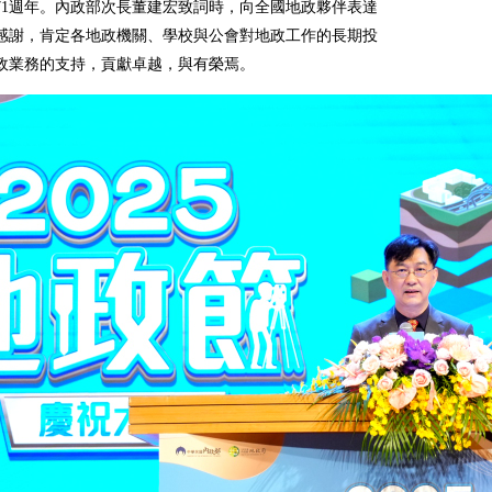
71週年。內政部次長董建宏致詞時，向全國地政夥伴表達
感謝，肯定各地政機關、學校與公會對地政工作的長期投
政業務的支持，貢獻卓越，與有榮焉。