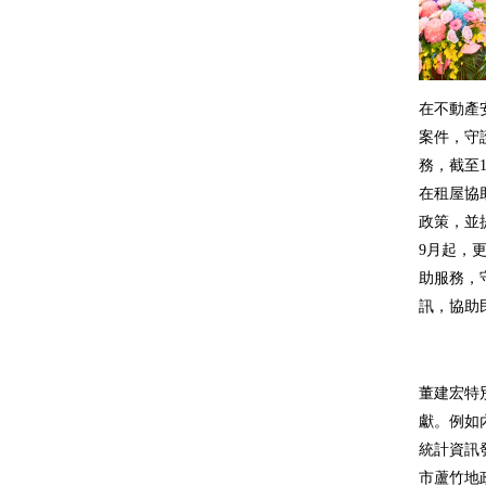
在不動產
案件，守
務，截至
在租屋協
政策，並
9月起，
助服務，
訊，協助
董建宏特
獻。例如
統計資訊
市蘆竹地