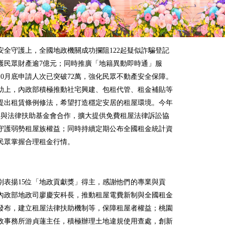
安全守護上，全國地政機關成功攔阻122起疑似詐騙登記
護民眾財產逾7億元；同時推廣「地籍異動即時通」服
10月底申請人次已突破72萬，強化民眾不動產安全保障。
助上，內政部積極推動社宅興建、包租代管、租金補貼等
提出租賃條例修法，希望打造穩定安居的租屋環境。今年
更與法律扶助基金會合作，擴大提供免費租屋法律訴訟協
守護弱勢租屋族權益；同時持續定期公布全國租金統計資
民眾掌握合理租金行情。
別表揚15位「地政貢獻獎」得主，感謝他們的專業與貢
內政部地政司廖慶安科長，推動租屋電費新制與全國租金
發布，建立租屋法律扶助機制等，保障租屋者權益；桃園
政事務所游貞蓮主任，積極辦理土地違規使用查處，創新