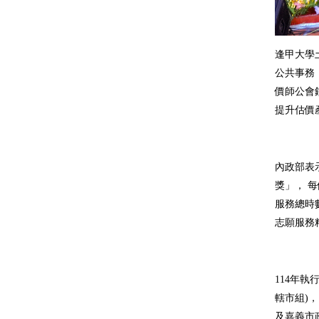
逢甲大學
公共事務
價師公會
提升估價
內政部表
獎」， 
服務總時
志願服務
114年
轄市組)
及嘉義市