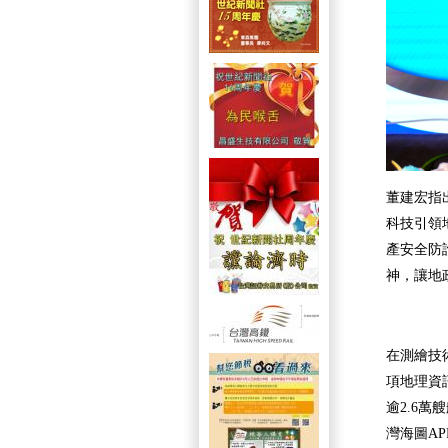
董建宏指
科技引領
產安全防
神，讓地
在測繪技
項地理資
逾2.6
灣海圖A