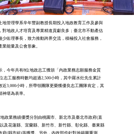
土地管理學系辛年豐副教授長期投入地政教育工作及參與
，對地政人才培育及專業精進貢獻良多；臺北市不動產估
鐘少佑理事長，致力推動跨界交流，積極投入社會服務，
產業能量及公會形象。
示，今年共有8位地政志工獲頒「內政業務志願服務金質
每位志工服務時數均超過2,500小時，其中羅水灶先生累計
數近3,000小時，所帶領團隊更榮獲優良志工團隊肯定，其
精神堪為表率。
執行地政業務績優獎分別由桃園市、新北市及臺北市政府(直
，以及花蓮縣、宜蘭縣、新竹市、新竹縣、彰化縣、臺東縣
政府(縣市組)等獲獎。另外，內政部也針對地籍圖重測、