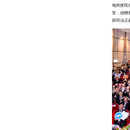
地所便民
官，偵辦
與司法正