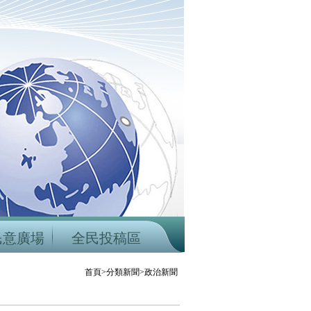
民意廣場
全民投稿區
首頁>分類新聞>政治新聞