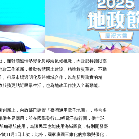
出，面對國際情勢變化與極端氣候挑戰，內政部持續以高
地政工作革新，推動智慧國土建設、精準救災重建、不動
詐、租屋市場透明化及跨領域合作，以創新與務實的精
政服務更貼近民眾生活，也為地政工作注入全新動能。
術創新上，內政部已建置「臺灣通用電子地圖」，整合多
訊供各界應用；並在國際發行113幅電子航行圖，供全球
萬艘船舶導航使用，為讓民眾也能使用海域圖資，特別開發臺
PP於11月1日上架；此外，國家底圖三維化的推動與優化，