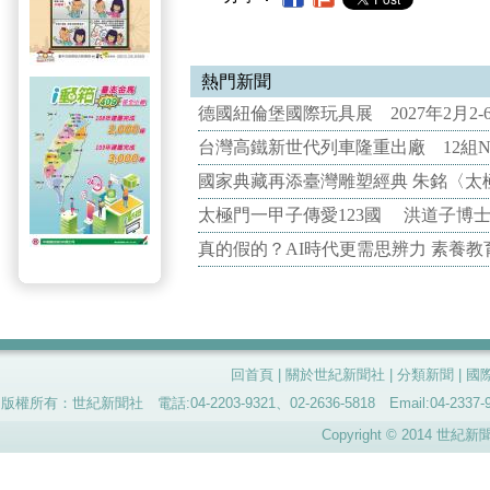
熱門新聞
德國紐倫堡國際玩具展 2027年2月2
台灣高鐵新世代列車隆重出廠 12組N
國家典藏再添臺灣雕塑經典 朱銘〈太
太極門一甲子傳愛123國 洪道子博
真的假的？AI時代更需思辨力 素養
回首頁
|
關於世紀新聞社
|
分類新聞
|
國
版權所有：世紀新聞社 電話:04-2203-9321、02-2636-5818 Email:04-
Copyright © 2014 世紀新聞社