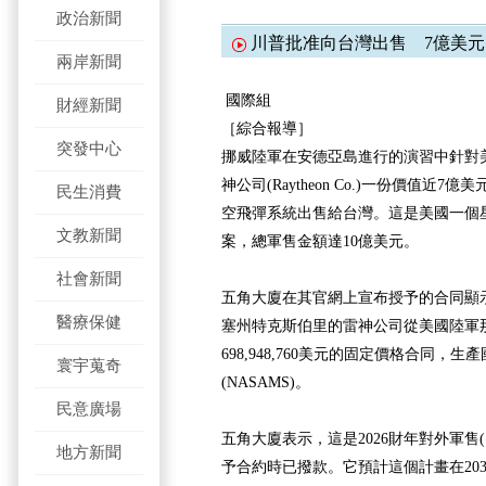
政治新聞
川普批准向台灣出售 7億美
兩岸新聞
國際組
財經新聞
［綜合報導］
突發中心
挪威陸軍在安德亞島進行的演習中針對
神公司(Raytheon Co.)一份價值近
民生消費
空飛彈系統出售給台灣。這是美國一個
文教新聞
案，總軍售金額達10億美元。
社會新聞
五角大廈在其官網上宣布授予的合同顯示
醫療保健
塞州特克斯伯里的雷神公司從美國陸軍
698,948,760美元的固定價格合同，
寰宇蒐奇
(NASAMS)。
民意廣場
五角大廈表示，這是2026財年對外軍售
地方新聞
予合約時已撥款。它預計這個計畫在203