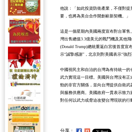
他說：「如此投資防衛產業，不僅對提
要，也將為美台合作開創嶄新契機。」
這是一個星期內美國兩度宣布對台軍售。 
灣出售總值3.3億美元的戰鬥機及其他
(Donald Trump)總統重返白宮後首
示“誠摯感謝”，北京則對美國表示“強
中國視民主和自治的台灣為有待統一的
武力實現這一目標。美國與台灣沒有正
勁的非官方關係，並向台灣提供自衛武
與服務供應商。美國政府一貫表示致力
對任何以武力或脅迫改變台灣現狀的行
分享：