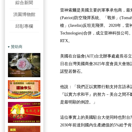
綜合新聞
雷神索爾是美國主要的軍事承包商，最
洪園博物館
(Patriot)防空飛彈系統、「戰斧」(Tom
槍」(Javelin)反坦克飛彈。 2020年，雷
邱彰專欄
Technologies)合併，成立雷神科技公
RTX。
贊助商
美國在台協會(AIT)台北辦事處處長谷立言(Ray
日在台灣美國商會2025年度會員大會
諾堅若磐石。
他說：「我們正以實際行動支持言語承
『以實力求和平』的努力－美台之間不
是最明顯的例證。」
這位事實上的美國駐台大使同時也對台
2030年前達到國內生產總值的5%給予