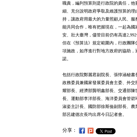
職責，編列預算則是行政院的責任，他
細、充分說明政府爭取及維護預算的理
持，讓政府用最大的力量照顧人民、服
能共同合作，唯有把握現在，一起為國
安、壯大臺灣，儘管目前仍有高達2,99
但在《預算法》規定範圍內，行政團隊
項施政，如序進行對地方政府的協助，
諾。
包括行政院鄭麗君副院長、張惇涵秘書
政務委員兼國家發展委員會主委、外交
耀部長、經濟部龔明鑫部長、交通部陳
長、運動部李洋部長、海洋委員會管碧
淑姿主計長、國防部徐斯儉副部長、農
部呂建德次長均出席今日記者會。
分享：