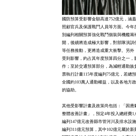
國防預算受影響金額高達752億元，涵
照顧官兵及保護戰鬥人員等方面。今年
別編列相關預算強化戰鬥個裝與機艦籌
開，後續將造成極大影響，對部隊演訓
等任務推動，更將造成重大衝擊。另外，
受到影響，約占其年度預算四分之一，
作；至於交通預算部分，為減輕通勤族負
票執行計畫115年度編列75億元，若
全國約103萬人通勤權益，以及各地方
的協助。
其他受影響計畫及政策尚包括：「因應
整體改善計畫」，預定4年投入總經費1,0
編列147億元改善縣市管河川及排水設
編列311億元預算，其中102億元屬於