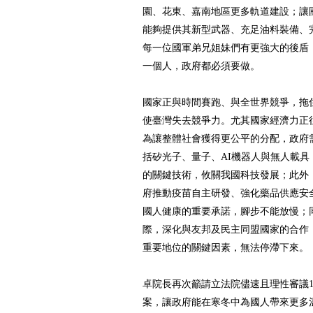
園、花東、嘉南地區更多軌道建設；讓
能夠提供其新型武器、充足油料裝備、
每一位國軍弟兄姐妹們有更強大的後盾
一個人，政府都必須要做。
國家正與時間賽跑、與全世界競爭，拖
使臺灣失去競爭力。尤其國家經濟力正
為讓整體社會獲得更公平的分配，政府
括矽光子、量子、AI機器人與無人載具
的關鍵技術，攸關我國科技發展；此外
府推動疫苗自主研發、強化藥品供應安
國人健康的重要承諾，腳步不能放慢；
際，深化與友邦及民主同盟國家的合作
重要地位的關鍵因素，無法停滯下來。
卓院長再次籲請立法院儘速且理性審議1
案，讓政府能在寒冬中為國人帶來更多