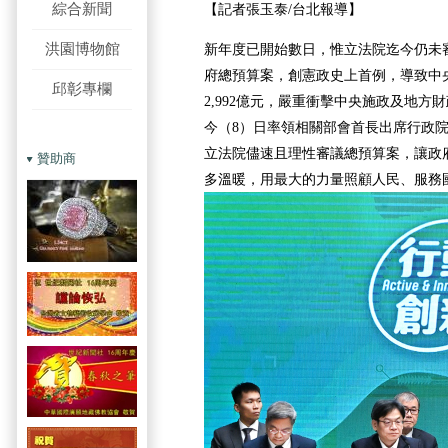
綜合新聞
【記者張玉泰/台北報導】
洪園博物館
新年度已開始數日，惟立法院迄今仍未審
府總預算案，創憲政史上首例，導致中
邱彰專欄
2,992億元，嚴重衝擊中央施政及地方
今（8）日率領相關部會首長出席行政
立法院儘速且理性審議總預算案，讓政
贊助商
多溫暖，用最大的力量照顧人民、服務