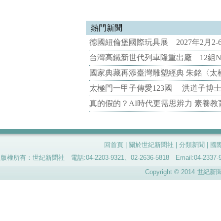
熱門新聞
德國紐倫堡國際玩具展 2027年2月2
台灣高鐵新世代列車隆重出廠 12組N
國家典藏再添臺灣雕塑經典 朱銘〈太
太極門一甲子傳愛123國 洪道子博
真的假的？AI時代更需思辨力 素養
回首頁
|
關於世紀新聞社
|
分類新聞
|
國
版權所有：世紀新聞社 電話:04-2203-9321、02-2636-5818 Email:04-
Copyright © 2014 世紀新聞社