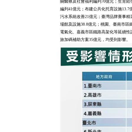
關醫療及社會福利編列70億元；生育給
編列41億元；布建公共化托育設施13.
污水系統改善21億元；臺灣品牌賽事精
場館及設施38.8億元；桃園、臺南市
電氣化、嘉義市區鐵路高架化等延續性計
旅加碼補助方案35億元，均受到影響。