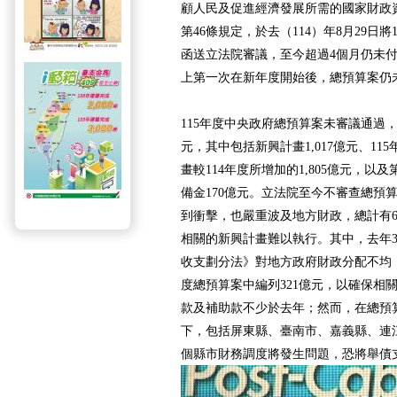
顧人民及促進經濟發展所需的國家財政
第46條規定，於去（114）年8月29日
函送立法院審議，至今超過4個月仍未
上第一次在新年度開始後，總預算案仍
115年度中央政府總預算案未審議通過，
元，其中包括新興計畫1,017億元、1
畫較114年度所增加的1,805億元，
備金170億元。立法院至今不審查總預
到衝擊，也嚴重波及地方財政，總計有6
相關的新興計畫難以執行。其中，去年3
收支劃分法》對地方政府財政分配不均
度總預算案中編列321億元，以確保相
款及補助款不少於去年；然而，在總預
下，包括屏東縣、臺南市、嘉義縣、連
個縣市財務調度將發生問題，恐將舉債