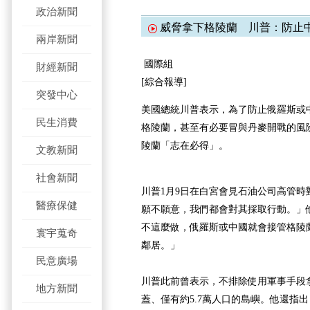
政治新聞
威脅拿下格陵蘭 川普：防
兩岸新聞
國際組
財經新聞
[綜合報導]
突發中心
美國總統川普表示，為了防止俄羅斯或
民生消費
格陵蘭，甚至有必要冒與丹麥開戰的風
陵蘭「志在必得」。
文教新聞
社會新聞
川普1月9日在白宮會見石油公司高管時
醫療保健
願不願意，我們都會對其採取行動。」
不這麼做，俄羅斯或中國就會接管格陵
寰宇蒐奇
鄰居。」
民意廣場
川普此前曾表示，不排除使用軍事手段
地方新聞
蓋、僅有約5.7萬人口的島嶼。他還指