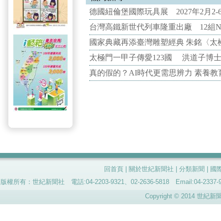
德國紐倫堡國際玩具展 2027年2月2
台灣高鐵新世代列車隆重出廠 12組N
國家典藏再添臺灣雕塑經典 朱銘〈太
太極門一甲子傳愛123國 洪道子博
真的假的？AI時代更需思辨力 素養
回首頁
|
關於世紀新聞社
|
分類新聞
|
國
版權所有：世紀新聞社 電話:04-2203-9321、02-2636-5818 Email:04-
Copyright © 2014 世紀新聞社