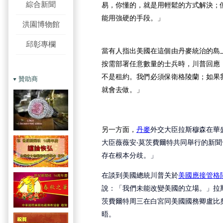
綜合新聞
易，你懂的，就是用輕鬆的方式解決；
能用強硬的手段。」
洪園博物館
邱彰專欄
當有人指出美國在這個由丹麥統治的島
按需部署任意數量的士兵時，川普回應
不是租約。我們必須保衛格陵蘭；如果
贊助商
就會去做。」
另一方面，
丹麥
外交大臣拉斯穆森在華
大臣薇薇安‧莫茨費爾特共同舉行的新
存在根本分歧。」
在談到美國總統川普关於
美國應接管格
說：「我們未能改變美國的立場。」拉
茨費爾特周三在白宮同美國國務卿盧比
晤。