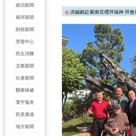
政治新聞
洪錫銘赴紫南宮禮拜福神 拜會
兩岸新聞
財經新聞
突發中心
民生消費
文教新聞
社會新聞
醫療保健
寰宇蒐奇
民意廣場
地方新聞