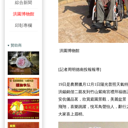
綜合新聞
洪園博物館
邱彰專欄
贊助商
洪園博物館
[記者周明德南投報報導]
19日是農曆臘月12月1日陽光普照天
洪錫銘偕二親友到竹山紫南宮禮拜福德
安伉儷品茗，欣賞庭園景觀，美麗盆景
飛翔，喜樂跳躍，悅耳鳥聲怡人，辭行之
大家喜上眉梢。