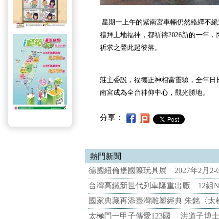
星期一上午的紫南宮車輛仍然絡繹不絕
禮拜土地福神，都祈禱2026新的一年
祈求之聲此起彼落。
莊主委説，福德正神相當靈驗，全年日
南宮成為全台神仰中心，觀光勝地。
分享：
熱門新聞
德國紐倫堡國際玩具展 2027年2月2
台灣高鐵新世代列車隆重出廠 12組N
國家典藏再添臺灣雕塑經典 朱銘〈太
太極門一甲子傳愛123國 洪道子博