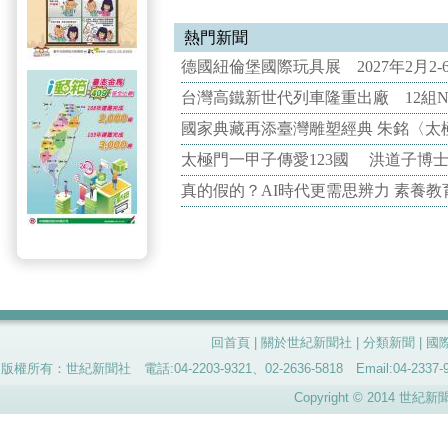
熱門新聞
德國紐倫堡國際玩具展 2027年2月2
台灣高鐵新世代列車隆重出廠 12組N
國家典藏再添臺灣雕塑經典 朱銘〈太
太極門一甲子傳愛123國 洪道子博
真的假的？AI時代更需思辨力 素養
回首頁
|
關於世紀新聞社
|
分類新聞
|
國
版權所有：世紀新聞社 電話:04-2203-9321、02-2636-5818 Email:04-
Copyright © 2014 世紀新聞社