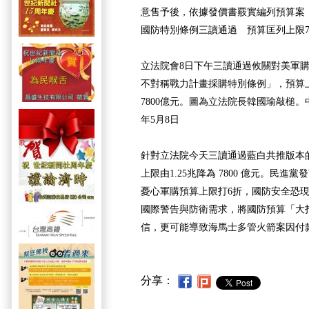
意售予後，依據發價書覈實編列預算案，
國防特別條例三讀通過 預算匡列上限78
立法院會8日下午三讀通過攸關對美軍
不對稱戰力計畫採購特別條例」，預算
7800億元。圖為立法院長韓國瑜敲槌。
年5月8日
針對立法院今天三讀通過藍白共推版本
上限由1.25兆降為 7800 億元。民
憂心軍購預算上限打6折，國防安全恐
國際警告與防衛需求，將國防預算「大
信，更可能導致海馬士多管火箭案因付
分享：