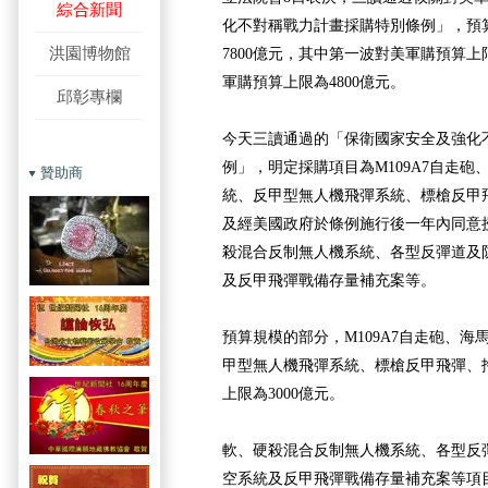
綜合新聞
化不對稱戰力計畫採購特別條例」，預
洪園博物館
7800億元，其中第一波對美軍購預算上
軍購預算上限為4800億元。
邱彰專欄
今天三讀通過的「保衛國家安全及強化
例」，明定採購項目為M109A7自走
贊助商
統、反甲型無人機飛彈系統、標槍反甲
及經美國政府於條例施行後一年內同意
殺混合反制無人機系統、各型反彈道及
及反甲飛彈戰備存量補充案等。
預算規模的部分，M109A7自走砲、
甲型無人機飛彈系統、標槍反甲飛彈、
上限為3000億元。
軟、硬殺混合反制無人機系統、各型反
空系統及反甲飛彈戰備存量補充案等項