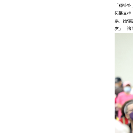
「穩答答
拓展支持
票。她強
友」，讓