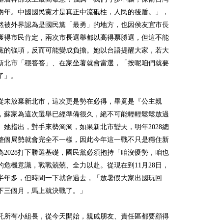
兩年。中國國民黨才是真正中流砥柱，人民的後盾。」，
然被外界認為是國民黨「最勇」的地方，也因侯友宜市長
獲得市民肯定，兩次市長選舉都以高得票勝選，但這不能
黨的強項，反而可能變成負擔。她以台語提醒大家，若大
新北市「穩答答」、在家坐著就會當選，「按呢咱們就要
了」。
從未放棄新北市，這次更是勢在必得，畢竟是『公主親
，蘇家為這次選舉已經準備很久，絕不可能輕輕鬆鬆放過
。她指出，對手來勢洶洶，如果新北市變天，明年2028總
整個局勢就會完全不一樣，因此今年這一戰不只是穩住新
為2028打下勝選基礎，國民黨必須抱持「咱沒優勢，咱也
的危機意識，戰戰兢兢、全力以赴。從現在到11月28日，
半年多，但時間一下就會過去，「放暑假大家出國玩回
下三個月，馬上就決戰了。」
託所有小組長，從今天開始，親戚朋友、責任區都要顧得