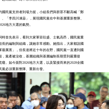
的國民黨支持者到場力挺，小組長們與群眾不斷高喊「鄭
」、「李四川凍蒜」，展現國民黨在中和基層重新整隊、
026地方大選的氣勢。
詞時首先表示，看到大家軍容壯盛、士氣高昂，國民黨重
組長的編制與組織，讓她非常感動。她指出，大家都說國
軍最厲害」，但長達將近十年的在野，國民黨一直遭到國
殺，黨產被沒收，基層組織與基層編制長期受到嚴重侵
廢。如今面對2026地方大選，以及緊接而來的2028全國
民黨必須重新整隊、重新出發。