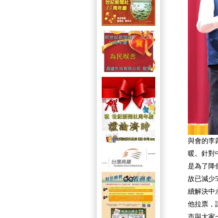
與會的李
暖。針對
是為了降
故已減少
續解決中
他拉票，
市與大家