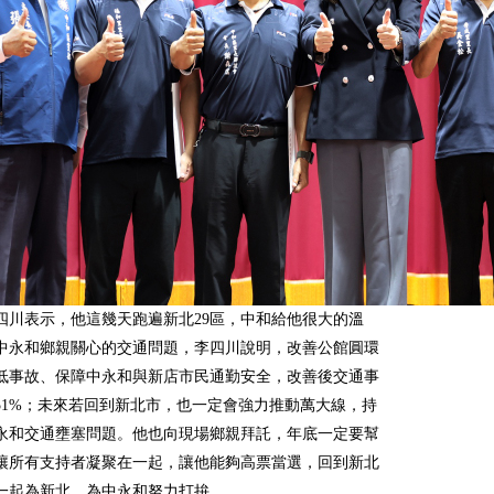
四川表示，他這幾天跑遍新北29區，中和給他很大的溫
中永和鄉親關心的交通問題，李四川說明，改善公館圓環
低事故、保障中永和與新店市民通勤安全，改善後交通事
51%；未來若回到新北市，也一定會強力推動萬大線，持
永和交通壅塞問題。他也向現場鄉親拜託，年底一定要幫
讓所有支持者凝聚在一起，讓他能夠高票當選，回到新北
一起為新北、為中永和努力打拚。