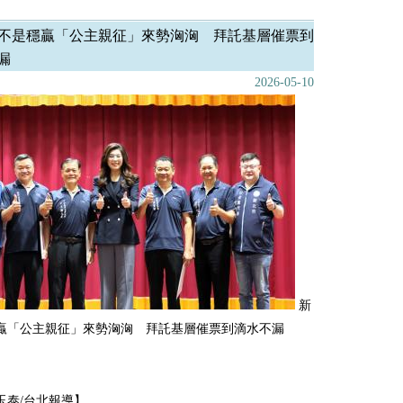
不是穩贏「公主親征」來勢洶洶 拜託基層催票到
漏
2026-05-10
新
贏「公主親征」來勢洶洶 拜託基層催票到滴水不漏
玉泰/台北報導】