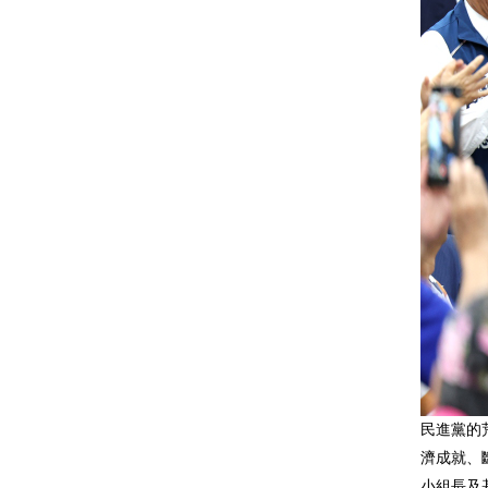
民進黨的
濟成就、
小組長及