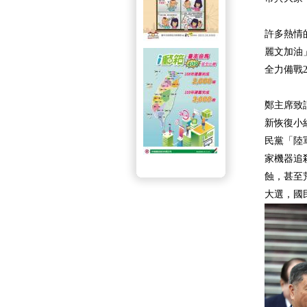
許多熱情
麗文加油
全力備戰2
鄭主席致
新恢復小
民黨「陸
家機器追
蝕，甚至荒
大選，國