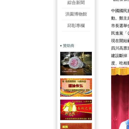
綜合新聞
中國國民
洪園博物館
動。鄭主
邱彰專欄
市長選舉
民進黨「
現在開始
贊助商
四川高票
建設斷掉
度、吃相