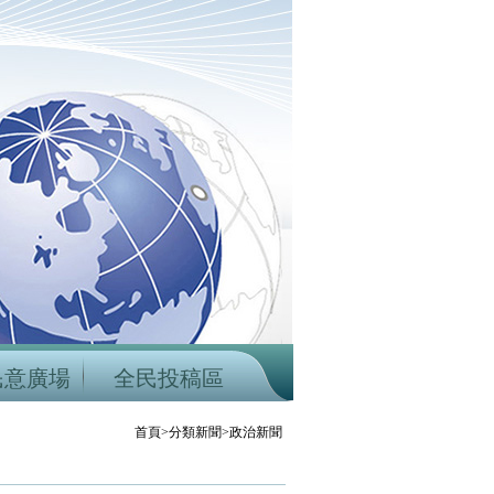
民意廣場
全民投稿區
首頁>分類新聞>政治新聞