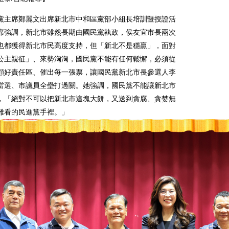
黨主席鄭麗文出席新北市中和區黨部小組長培訓暨授證活
席強調，新北市雖然長期由國民黨執政，侯友宜市長兩次
也都獲得新北市民高度支持，但「新北不是穩贏」，面對
公主親征」、來勢洶洶，國民黨不能有任何鬆懈，必須從
顧好責任區、催出每一張票，讓國民黨新北市長參選人李
當選、市議員全壘打過關。她強調，國民黨不能讓新北市
，「絕對不可以把新北市這塊大餅，又送到貪腐、貪婪無
難看的民進黨手裡。」