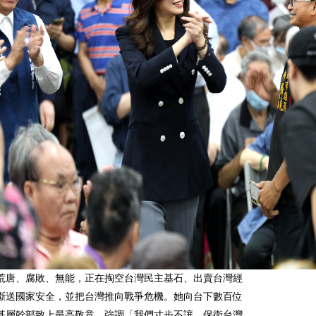
荒唐、腐敗、無能，正在掏空台灣民主基石、出賣台灣經
斷送國家安全，並把台灣推向戰爭危機。她向台下數百位
基層幹部致上最高敬意，強調「我們寸步不讓，保衛台灣