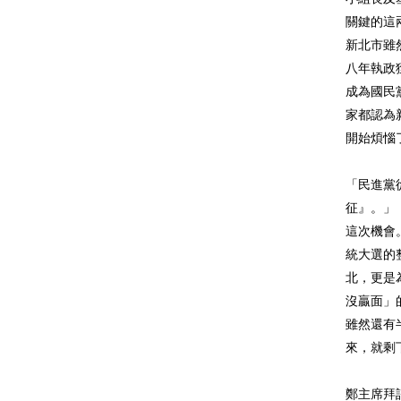
關鍵的這
新北市雖
八年執政
成為國民
家都認為
開始煩惱
「民進黨
征』。」
這次機會
統大選的
北，更是
沒贏面」
雖然還有
來，就剩
鄭主席拜