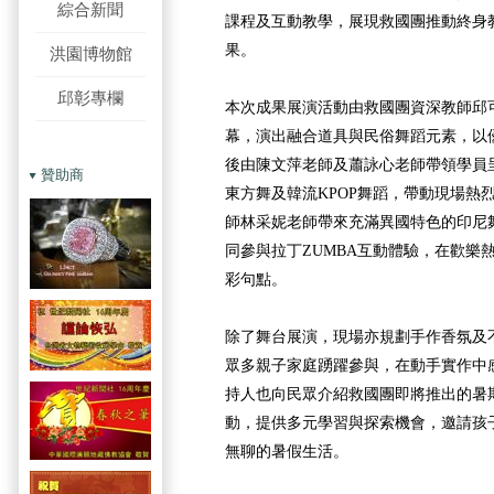
綜合新聞
課程及互動教學，展現救國團推動終身
果。
洪園博物館
邱彰專欄
本次成果展演活動由救國團資深教師邱
幕，演出融合道具與民俗舞蹈元素，以
後由陳文萍老師及蕭詠心老師帶領學員
贊助商
東方舞及韓流KPOP舞蹈，帶動現場熱
師林采妮老師帶來充滿異國特色的印尼
同參與拉丁ZUMBA互動體驗，在歡樂
彩句點。
除了舞台展演，現場亦規劃手作香氛及不
眾多親子家庭踴躍參與，在動手實作中
持人也向民眾介紹救國團即將推出的暑
動，提供多元學習與探索機會，邀請孩
無聊的暑假生活。