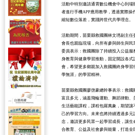
活動中特別邀請通霄數位機會中心到場
者進行手機APP應用教學，透過實際操
縮短數位落差，實踐跨世代共學理念。
活動期間，苗栗縣救國團林文琇副主任
會長也親臨現場，向所有參與師生與民
委員表示：救國團除了持續投入公益服
身教育與健康學習推動，固定開設各式
會，希望更多鄉親加入救國團終身學習
學無涯」的學習精神。
苗栗縣救國團廖啓豪總幹事表示：救國
富且多元，涵蓋飛輪運動、舞蹈律動、
生活藝能課程，課程包羅萬象，期望讓
己的學習方向。未來也將持續透過多元
念，邀請更多民眾一起學習成長，讓生
合教育、公益及社會參與能量，打造全