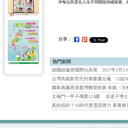
伴每位民眾在人生不同階段持續探索、
分享：
熱門新聞
德國紐倫堡國際玩具展 2027年2月2
台灣高鐵新世代列車隆重出廠 12組N
國家典藏再添臺灣雕塑經典 朱銘〈太
太極門一甲子傳愛123國 洪道子博
真的假的？AI時代更需思辨力 素養