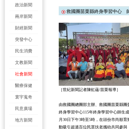
政治新聞
救國團苗栗縣終身學習中心 
兩岸新聞
財經新聞
突發中心
民生消費
文教新聞
社會新聞
醫療保健
［世紀新聞記者陳虹蘊/苗栗報導］
寰宇蒐奇
由救國團總團部主辦、救國團苗栗縣團
民意廣場
終身學習中心115年終身學習中心師生成
月30日下午3時至5時，在頭份市尚順
地方新聞
動吸引超過百位民眾扶老攜幼共同參與