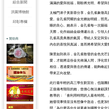
綜合新聞
滿滿的愛與祝福，期盼將光明、希望與
洪園博物館
太極門弟子黃新蓉分享，金孔雀象徵高
愛。金孔雀閃耀的金光猶如明鏡，照亮
邱彰專欄
睡的良心。她表示，金孔雀每一次賜福
天際，化作絲絲金線傳遞出去，引領人
孔雀高貴典雅的氣質，帶給人安定與安
贊助商
內在的喜悅與真誠，進而將希望與大愛
陳昱如則表示，金孔雀散發的金色光芒
愛，才能將這份金光佈滿人間，淨化世
相信，透過愛與善念的傳遞，能夠喚起
帶來正向改變。
此行最年輕的高三學生劉宜欣，也隨團
正值備考階段的她，曾擔心無法兼顧課
教導的：「會利用時間的人最有時間。
她發現事情並沒有想像中急迫，也更加
問「為什麼高中生就要參加國際文化交