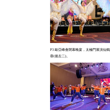
P3.歐亞峰會閉幕晚宴，太極門展演仙
蓉
(
後左二
)
。