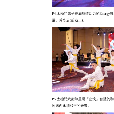
P4.
太極門弟子充滿熱情活力的
Energy
舞
量。黃姿云
(
前右二
)
。
P5.太極門武術陣呈現「止戈」智慧的
同邁向永續和平的未來。