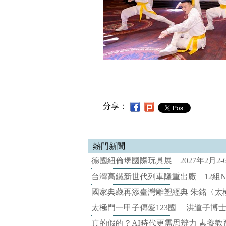
分享：
熱門新聞
德國紐倫堡國際玩具展 2027年2月2
台灣高鐵新世代列車隆重出廠 12組N
國家典藏再添臺灣雕塑經典 朱銘〈太
太極門一甲子傳愛123國 洪道子博
真的假的？AI時代更需思辨力 素養