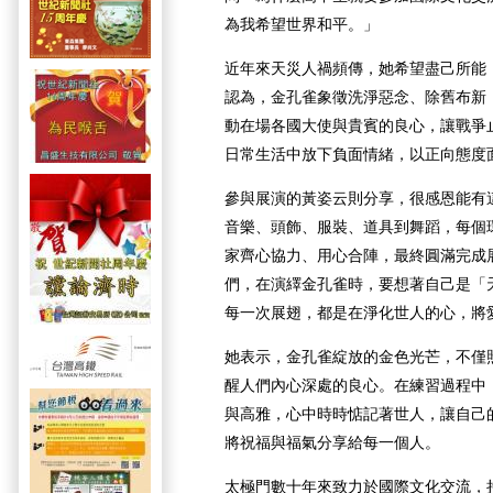
為我希望世界和平。」
近年來天災人禍頻傳，她希望盡己所能
認為，金孔雀象徵洗淨惡念、除舊布新
動在場各國大使與貴賓的良心，讓戰爭
日常生活中放下負面情緒，以正向態度
參與展演的黃姿云則分享，很感恩能有
音樂、頭飾、服裝、道具到舞蹈，每個
家齊心協力、用心合陣，最終圓滿完成
們，在演繹金孔雀時，要想著自己是「
每一次展翅，都是在淨化世人的心，將
她表示，金孔雀綻放的金色光芒，不僅
醒人們內心深處的良心。在練習過程中
與高雅，心中時時惦記著世人，讓自己
將祝福與福氣分享給每一個人。
太極門數十年來致力於國際文化交流，