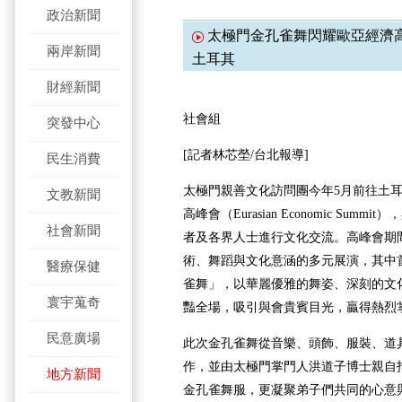
政治新聞
太極門金孔雀舞閃耀歐亞經濟高
兩岸新聞
土耳其
財經新聞
社會組
突發中心
[
記者林芯塋
/
台北報導
]
民生消費
太極門親善文化訪問團今年
5
月前往土
文教新聞
高峰會（
Eurasian Economic Summit
），
社會新聞
者及各界人士進行文化交流。高峰會期
術、舞蹈與文化意涵的多元展演，其中
醫療保健
雀舞」，以華麗優雅的舞姿、深刻的文
寰宇蒐奇
豔全場，吸引與會貴賓目光，贏得熱烈
民意廣場
此次金孔雀舞從音樂、頭飾、服裝、道
作，並由太極門掌門人洪道子博士親自
地方新聞
金孔雀舞服，更凝聚弟子們共同的心意