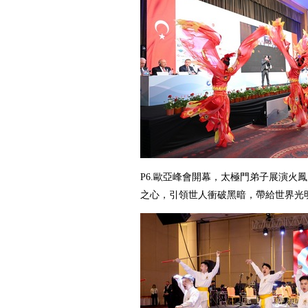
P6.
歐亞峰會開幕，太極門弟子展演火鳳
之心，引領世人衝破黑暗，帶給世界光