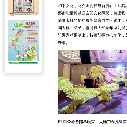
和平文化，此次金孔雀舞首度在土耳其
藝術能量跨越語言與文化隔閡，傳遞愛
適逢太極門氣功養生學會成立
60
週年，
團太極門弟子，也將投入
60
週年系列展
盼透過精采演出，持續弘揚良心文化，
未來。
P1.
歐亞峰會開幕晚宴，太極門金孔雀首