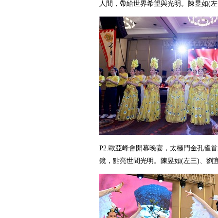
人間，帶給世界希望與光明。陳昱如
(
左
P2.
歐亞峰會開幕晚宴，太極門金孔雀首
鏡，點亮世間光明。陳昱如
(
左三
)
、劉