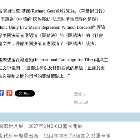
演員理查·基爾(Richard Gere)6月28日在《華爾街日報》
上發表題為《中國的“民族團結”法意味著無國界的鎮壓》
Ethnic Unity'Law Means Repression Without Borders)的評論
籲美國決策者應認清《團結法》的《團結法》的《社會
論文章，呼籲美國決策者應認清了《團結法》該法。
援西藏運動(International Campaign for Tibet)組織主
在文中強調，“這部法律以及針對西藏的壓迫，正處於更
由與專制之間的鬥爭的關鍵節點上。”
瀏覽人
數:2829
際玩具展 2027年2月2-6日盛大開展
代列車隆重出廠 12組N700ST陸續加入營運車隊