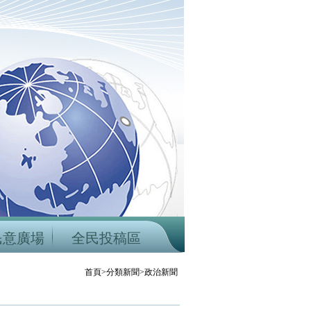
民意廣場
全民投稿區
首頁>分類新聞>政治新聞