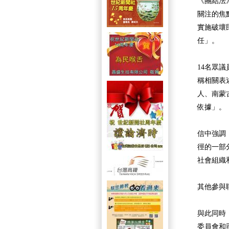
《團結法
關注的焦
實施破壞
任」。
14名眾
稱相關表
人、南蒙
依據」。
信中強調
徑的一部
社會組織
其他參與
與此同時
委員會和