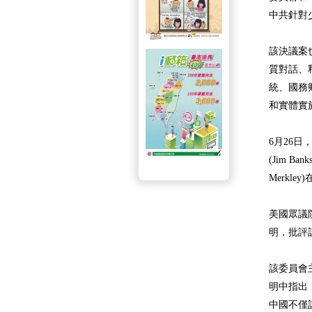
中共針對
該決議案
質對話、
統、國務
和實體實
6月26日，
(Jim Ba
Merkl
美國眾議
明，批評
該委員會主
明中指出
中國不僅