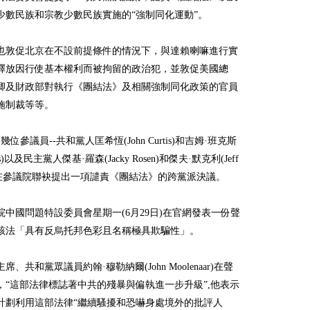
少數民族和宗教少數民族實施的“強制同化運動”。
也敦促北京在不設前提條件的情況下，與達賴喇嘛進行實
釋放因行使基本權利而被拘留的政治犯，並敦促美國總
卿及財政部對執行《團結法》及相關強制同化政策的官員
施制裁等等。
幾位參議員--共和黨人匡希恆(John Curtis)和吉姆·班克斯
nks)以及民主黨人傑基·羅森(Jacky Rosen)和傑夫·默克利(Jeff
ey)在參議院聯袂提出一項譴責《團結法》的跨黨派決議。
院中國問題特設委員會星期一(6月29日)在官網發表一份聲
該法「具有反烏托邦色彩且名稱極具欺騙性」。
席、共和黨眾議員約翰·穆勒納爾(John Moolenaar)在聲
，“這部法律標誌著中共的殘暴與偏執進一步升級”,他表示
計劃利用這部法律“繼續騷擾和恐嚇身處境外的批評人