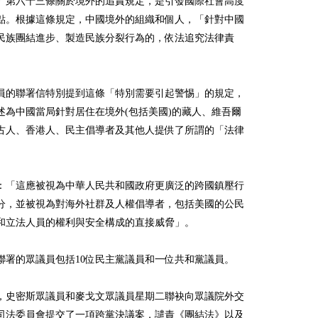
》第六十三條關於境外的追責規定，是引發國際社會高度
點。根據這條規定，中國境外的組織和個人，「針對中國
民族團結進步、製造民族分裂行為的，依法追究法律責
議員的聯署信特別提到這條「特別需要引起警惕」的規定，
述為中國當局針對居住在境外(包括美國)的藏人、維吾爾
古人、香港人、民主倡導者及其他人提供了所謂的「法律
：「這應被視為中華人民共和國政府更廣泛的跨國鎮壓行
分，並被視為對海外社群及人權倡導者，包括美國的公民
和立法人員的權利與安全構成的直接威脅」。
聯署的眾議員包括10位民主黨議員和一位共和黨議員。
，史密斯眾議員和麥戈文眾議員星期二聯袂向眾議院外交
司法委員會提交了一項跨黨決議案，譴責《團結法》以及