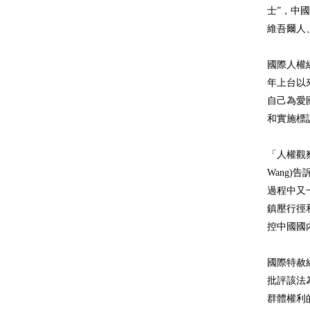
士”，中
維吾爾人
國際人權
年上台以
自己為愛
和實施標
「人權觀察」
Wang)
過程中又
鎮壓行徑
控中國國
國際特赦組織
批評該法
群體權利