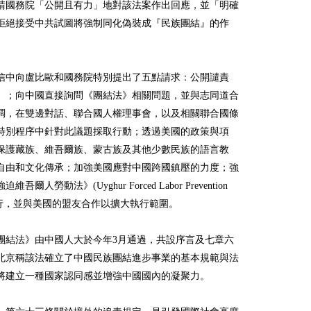
請國務院「公開且有力」地對該法案作出回應，並「明確
拒絕接受中共試圖將強制同化偽裝成『民族團結』的作
信中向盧比歐和國務院特別提出了五點請求：公開譴責
》；向中國直接詢問《團結法》相關問題，並與志同道合
調，在雙邊對話、聯合國人權理事會，以及相關聯合國條
特別程序中針對此議題採取行動；透過美國的政策與項
保護藏族、維吾爾族、蒙古族及其他少數民族的語言教
自由和文化傳承；加強美國應對中國跨國鎮壓的力度；強
吾爾人勞動法》(Uyghur Forced Labor Prevention
的執行，並與美國的盟友合作以擴大執行範圍。
團結法》由中國人大於今年3月通過，共設序言及七章六
北京稱該法確立了中國民族團結進步事業的基本規範與法
將建立一種國家認同感並增強中國國內的凝聚力。