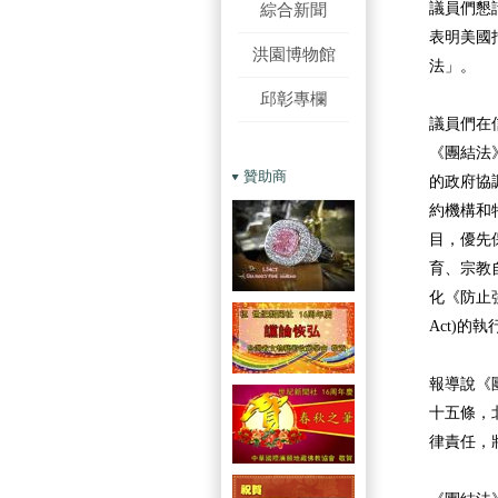
綜合新聞
議員們懇
表明美國
洪園博物館
法」。
邱彰專欄
議員們在
《團結法
贊助商
的政府協
約機構和
目，優先
育、宗教
化《防止強迫維
Act)
報導說《
十五條，
律責任，