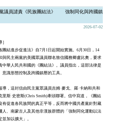
黨議員譴責《民族團結法》 強制同化與跨國鎮
2026-07-02
導］
族團結進步促進法》自7月1日起開始實施。6月30日，14
和與民主兩黨的美國眾議員聯名致信國務卿盧比奧，要求
責中華人民共和國的《團結法》。議員指出，這部法律是
、意識形態控制及跨國鎮壓的工具。
報導，這封信由民主黨眾議員吉姆·麥戈、羅·卡納和共和
里斯·史密斯(Chris Smith)牽頭聯署。信中寫道，《團結
沒有促進各民族間的真正平等，反而將中國共產黨針對藏
爾人、南蒙古人及其他非漢族群體的「強制同化運動以法
定並加以擴大」。