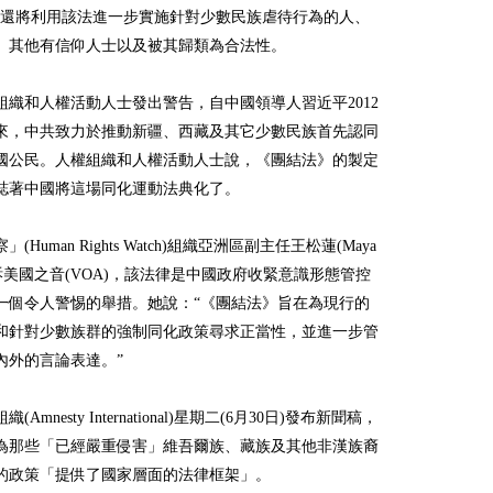
國還將利用該法進一步實施針對少數民族虐待行為的人、
、其他有信仰人士以及被其歸類為合法性。
組織和人權活動人士發出警告，自中國領導人習近平2012
來，中共致力於推動新疆、西藏及其它少數民族首先認同
國公民。人權組織和人權活動人士說，《團結法》的製定
誌著中國將這場同化運動法典化了。
(Human Rights Watch)組織亞洲區副主任王松蓮(Maya
告訴美國之音(VOA)，該法律是中國政府收緊意識形態管控
一個令人警惕的舉措。她說：“《團結法》旨在為現行的
和針對少數族群的強制同化政策尋求正當性，並進一步管
內外的言論表達。”
(Amnesty International)星期二(6月30日)發布新聞稿，
為那些「已經嚴重侵害」維吾爾族、藏族及其他非漢族裔
的政策「提供了國家層面的法律框架」。