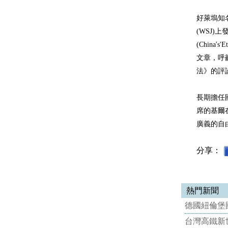
好萊塢知名
(WSJ)
(China's'
文章，呼
法》的評
長期擔任國際聲
席的基爾
廣義的自
分享：
熱門新聞
德國紐倫堡國
台灣高鐵新世