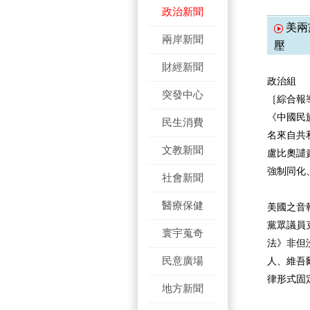
政治新聞
美兩
兩岸新聞
壓
財經新聞
政治組
突發中心
［綜合報
《中國民
民生消費
名來自共
文教新聞
盧比奧譴
強制同化
社會新聞
醫療保健
美國之音
黨眾議員克
寰宇蒐奇
法》非但
民意廣場
人、維吾
律形式固
地方新聞