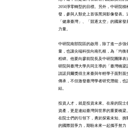
2050淨零轉型的目標。另外，中研院
發，參與人類史上首張黑洞影像發表。
「健康臺灣」、「競逐太空」的國家發
力量。
中研院南部院區的啟用，除了進一步強
量，也讓尖端科技向南扎根，為「均衡
程碑。他要向廖前院長及中研院團隊表
研院與臺灣大學共同主導的「臺灣橋梁
請諾貝爾獎得主來臺與年輕學子面對面
傳承，不但激發臺灣學者研究潛能，也
結。
投資人才，就是投資未來。在座的院士
資產，更是連結臺灣與世界的重要橋梁
在院士們的引領下，勇於探索未知、挑
的國際競爭力，期盼未來一起攜手努力