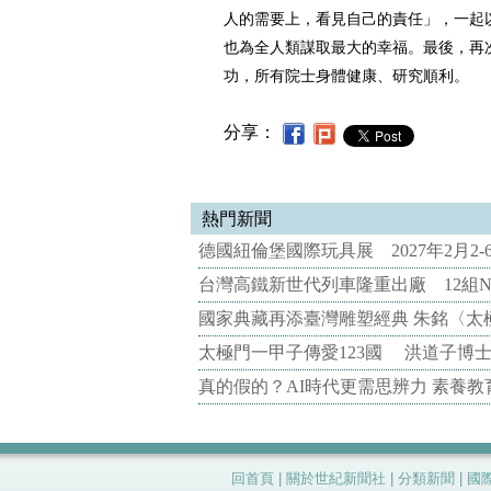
人的需要上，看見自己的責任」，一起
也為全人類謀取最大的幸福。最後，再
功，所有院士身體健康、研究順利。
分享：
熱門新聞
德國紐倫堡國際玩具展 2027年2月2
台灣高鐵新世代列車隆重出廠 12組N
國家典藏再添臺灣雕塑經典 朱銘〈太
太極門一甲子傳愛123國 洪道子博
真的假的？AI時代更需思辨力 素養
回首頁
|
關於世紀新聞社
|
分類新聞
|
國