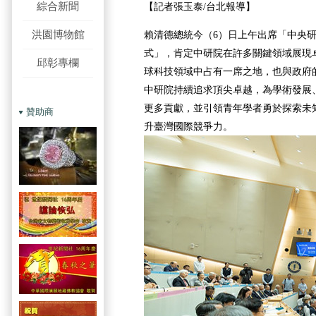
綜合新聞
【記者張玉泰/台北報導】
洪園博物館
賴清德總統今（6）日上午出席「中央研
式」，肯定中研院在許多關鍵領域展現
邱彰專欄
球科技領域中占有一席之地，也與政府
中研院持續追求頂尖卓越，為學術發展
更多貢獻，並引領青年學者勇於探索未
贊助商
升臺灣國際競爭力。