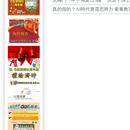
太極門一甲子傳愛123國 洪道子博
真的假的？AI時代更需思辨力 素養