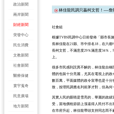
政治新聞
​林佳龍民調只贏柯文哲！----
兩岸新聞
財經新聞
社會組
突發中心
根據TVBS民調中心日前發佈「縣市長
長林佳龍在21縣、市中排名18，在六
民生消費
長柯文哲，不滿意度29％滿意度34％
文教新聞
上。
社會新聞
很多市民感到詫異不解的，林佳龍自稱
體的包裝十分亮麗，尤其在電視上的政
醫療保健
數百萬，平面媒體的政令宣導也是十分
寰宇蒐奇
致，按理民調應名列前茅才對，但為何
民意廣場
其實人民的眼睛是雪亮的，華麗的政績
受，當地價稅節節上漲逼得人民付不出
地方新聞
在市府升起，林佳龍帶頭支持同志而不