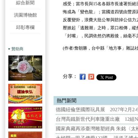
綜合新聞
感受；當市長與15名各縣市長連署拒絕
悔成為「變色龍」；當國道四號由豐原
洪園博物館
反覆變卦，浪費大批公帑與賠掉公信力
邱彰專欄
壓掀起「逃難潮」之時，眾口相傳，縱
「封嘴」，民調依然仍將殿後，絲毫不
(作者/詹朝勝，台中縣「地方事」
雜誌社
贊助商
分享：
熱門新聞
德國紐倫堡國際玩具展 2027年2月2
台灣高鐵新世代列車隆重出廠 12組N
國家典藏再添臺灣雕塑經典 朱銘〈太