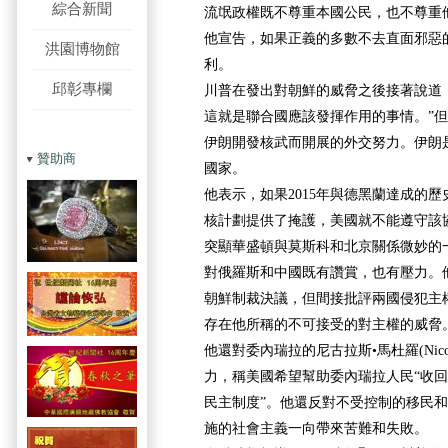
綜合新聞
流氓政權既不尊重本國公民，也不尊重
他宣告，
如果正義的多數不去直面邪惡
洪園博物館
利。
邱彰專欄
川普在發出對朝鮮的威脅之後接著說道
這就是聯合國應該發揮作用的事情。”
伊朗開發核武而開展的外交努力。伊朗
贊助商
國家。
他表示，如果2015年與德黑蘭達成的
核計劃提供了掩護，美國就不能遵守該
突顯華盛頓與莫斯科和北京關係微妙的
對俄羅斯和中國既有讚賞，也有壓力。
朝鮮制裁決議，但間接批評兩國侵犯主
存在他所稱的不可接受的對主權的威脅
他還對委內瑞拉的尼古拉斯•馬杜羅(Nicolá
力，稱美國希望幫助委內瑞拉人民“收
民主制度”。他還反對不受控制的移民
施的社會主義一向帶來苦難和失敗。