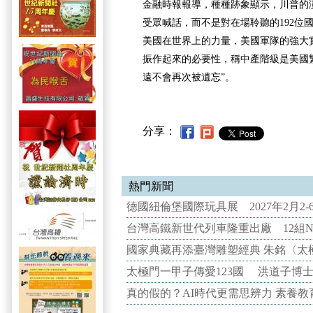
金融時報報導，種種跡象顯示，川普的
受眾喊話，而不是對在場聆聽的192位
美國在世界上的力量，美國軍隊的強大
振作起來的必要性，稱中產階級是美國
遠不會再次被遺忘”。
分享：
熱門新聞
德國紐倫堡國際玩具展 2027年2月2
台灣高鐵新世代列車隆重出廠 12組N
國家典藏再添臺灣雕塑經典 朱銘〈太
太極門一甲子傳愛123國 洪道子博
真的假的？AI時代更需思辨力 素養