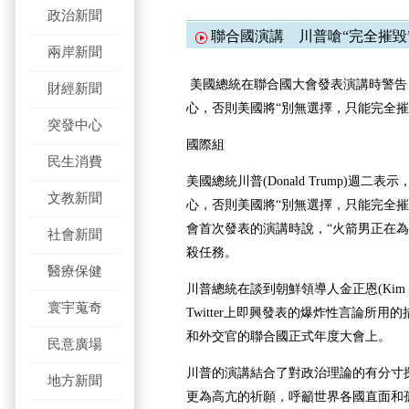
政治新聞
聯合國演講 ​川普嗆“完全摧毀
兩岸新聞
美國總統在聯合國大會發表演講時警告
財經新聞
心，否則美國將“別無選擇，只能完全摧
突發中心
國際組
民生消費
美國總統川普(Donald Trump)週
文教新聞
心，否則美國將“別無選擇，只能完全摧
會首次發表的演講時說，
“火箭男正在
社會新聞
殺任務。
醫療保健
川普總統在談到朝鮮領導人金正恩(Kim J
寰宇蒐奇
Twitter上即興發表的爆炸性言論所
和外交官的聯合國正式年度大會上。
民意廣場
川普的演講結合了對政治理論的有分寸
地方新聞
更為高亢的祈願，呼籲世界各國直面和