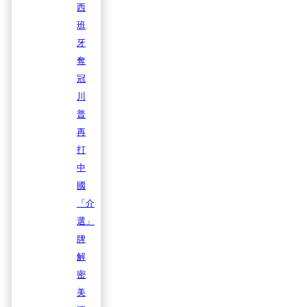
西
班
牙
奪
冠
川
普
再
打
中
國
「介
選」
牌
解
密
美