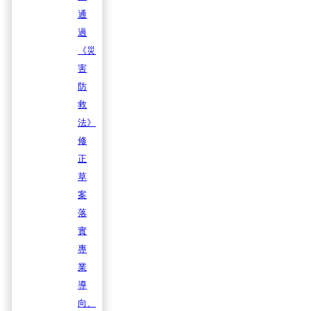
通
過
《災
害
防
救
法》
修
正
草
案
落
實
專
業
導
向、