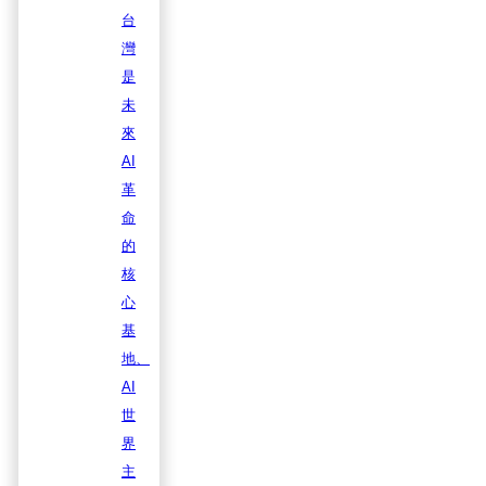
台
灣
是
未
來
AI
革
命
的
核
心
基
地、
AI
世
界
主