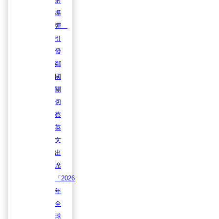
射
導
彈
引
發
鄰
國
關
切
蔡
英
文
出
席
「2026
年
全
球