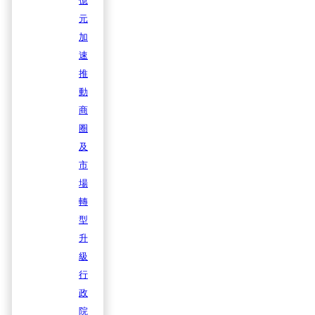
億
元
加
速
推
動
商
圈
及
市
場
轉
型
升
級
行
政
院