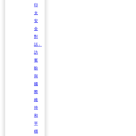
印
太
安
全
對
話」
訪
賓
盼
與
國
際
維
持
和
平
穩