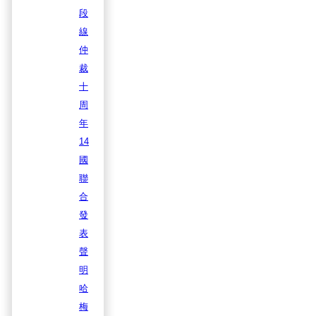
段
線
仲
裁
十
周
年
14
國
聯
合
發
表
聲
明
哈
梅