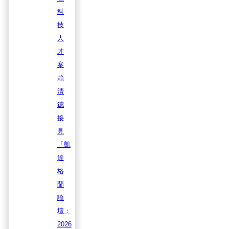
科
技
人
才
案
賴
清
德
接
見
「凱
達
格
蘭
論
壇：
2026