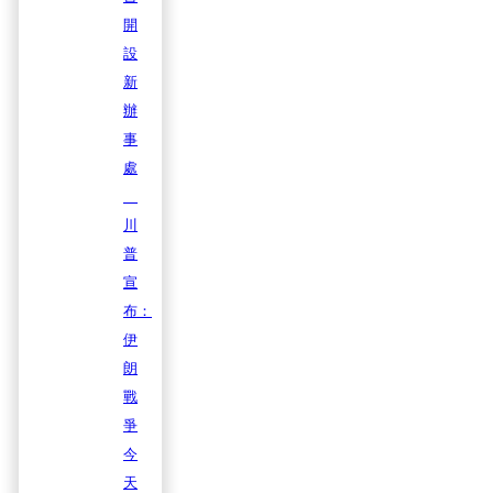
開
設
新
辦
事
處
川
普
宣
布：
伊
朗
戰
爭
今
天