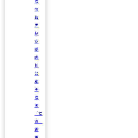
國
情
報
界
刻
意
隱
瞞
川
普
稱
美
國
將
「接
管」
霍
爾