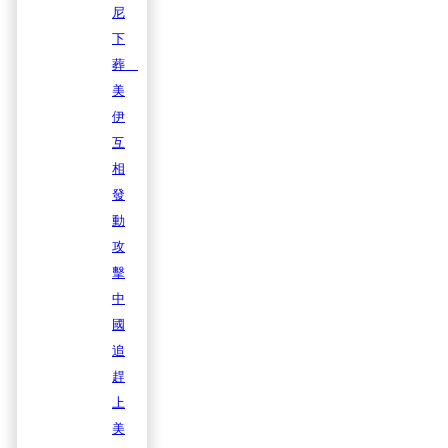
尼
下
葬
美
伊
互
相
發
動
攻
擊
中
國
追
趕
上
美