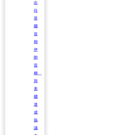
出
任
英
國
首
相
伊
朗
宣
稱
與
美
國
達
成
協
議