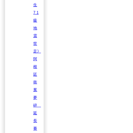
生
7.1
級
地
震
世
足》
阿
根
廷
衛
冕
夢
碎
延
長
賽