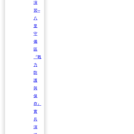
演
習─
八
里
守
備
區
『戰
力
防
護
與
保
存』
實
兵
演