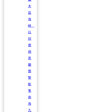
木
茲
海
峽
以
回
應
德
黑
蘭
襲
擊
船
隻
南
海
九