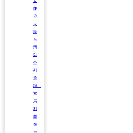
立
即
停
火
獲
台
灣、
以
色
列
承
認
索
馬
利
蘭
在
台