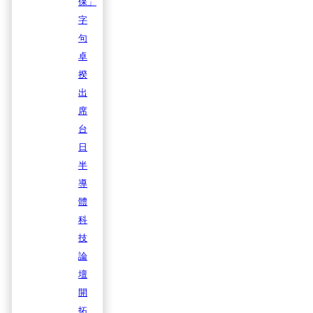
保」
字
句
卓
揆
出
席
台
日
半
導
體
科
技
論
壇
開
拓