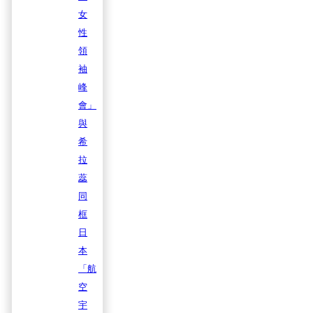
女
性
領
袖
峰
會」
與
希
拉
蕊
同
框
日
本
「航
空
宇