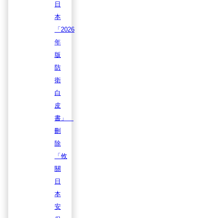
日
本
「2026
年
版
防
衛
白
皮
書」
刪
除
「攸
關
日
本
安