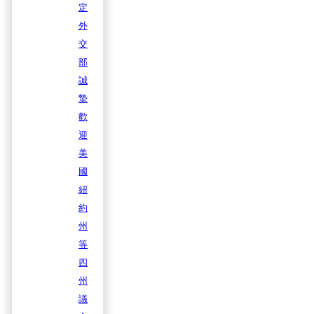
定
外
交
部
誠
摯
歡
迎
美
國
紐
約
州
等
四
州
議