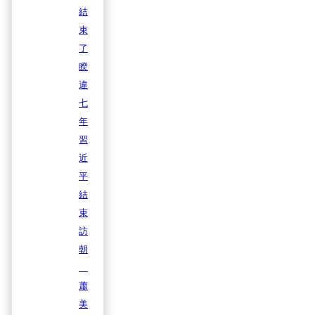
結
束
了
睽
違
七
年
習
近
平
結
束
訪
朝
蕭
美