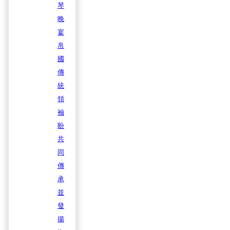
琴
晚
宴
帛
國
傳
統
領
袖
盼
共
同
傳
承
並
發
揚