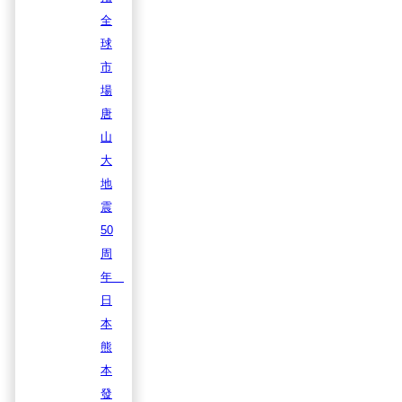
全
球
市
場
唐
山
大
地
震
50
周
年
日
本
熊
本
發