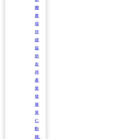
團
農
場
持
續
協
助
友
邦
產
業
發
展
黃
仁
勳
稱: