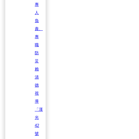
專
人
負
責、
專
職
防
災
賴
清
德
視
導
「漢
光
42
號