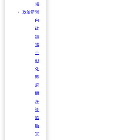
場
政治新聞
內
政
部
攜
手
彰
化
縣
府
開
座
談
協
助
宗