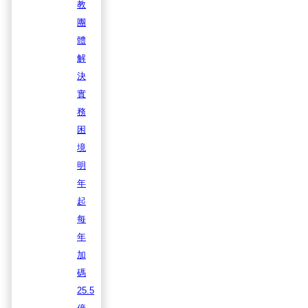
教
團
體
解
決
實
務
困
境
明
年
起
每
年
加
碼
25.5