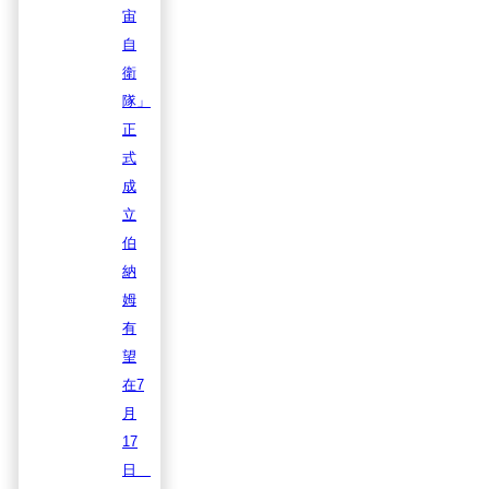
宙
自
衛
隊」
正
式
成
立
伯
納
姆
有
望
在7
月
17
日