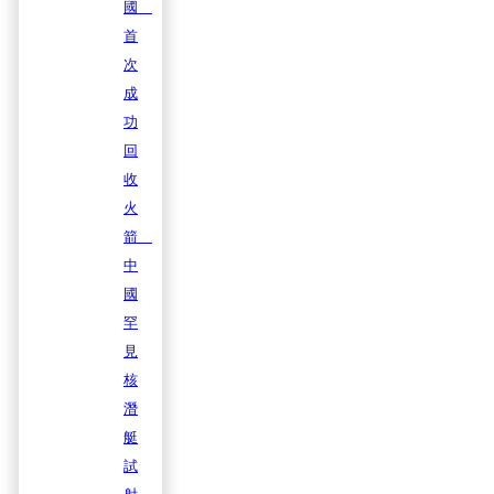
國
首
次
成
功
回
收
火
箭
中
國
罕
見
核
潛
艇
試