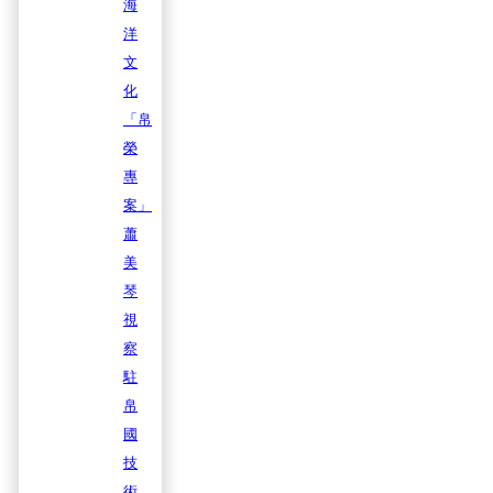
海
洋
文
化
「帛
榮
專
案」
蕭
美
琴
視
察
駐
帛
國
技
術