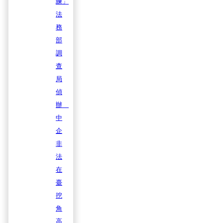
練」
法
務
部
調
查
局
偵
辦
中
企
非
法
在
臺
挖
角
高