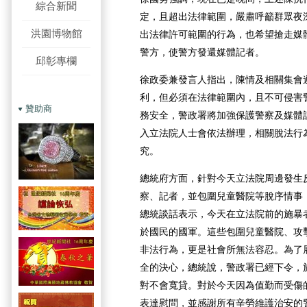
綜合新聞
定，且超出法律範圍，嚴肅呼籲群眾夜
洪園博物館
出法律許可範圍的行為，也希望搶走媒
警方，使警方發還媒體記者。
邱彰專欄
徐政委兼發言人指出，陳情及相關集會
利，但必須在法律範圍內，且不可侵害
贊助商
務安全，警政署將加強保護警察及媒體
入立法院人士會依法辦理，相關脫法行
究。
總統府方面，針對今天立法院周邊發生
察、記者，並包圍兒童醫院等脫序情事
總統談話表示，今天在立法院前的施暴
於國民的國軍。這些包圍兒童醫院、攻
非法行為，更是社會所無法容忍。為了
全的決心，總統說，警政署已經下令，
對不會寬貸。對於今天因為值勤而受傷
表達慰問，並感謝所有辛勞維護治安的