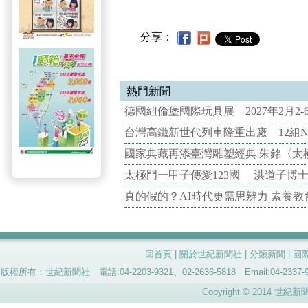
分享：
熱門新聞
德國紐倫堡國際玩具展 2027年2月2
台灣高鐵新世代列車隆重出廠 12組N
國家典藏再添臺灣雕塑經典 朱銘〈太
太極門一甲子傳愛123國 洪道子博
真的假的？AI時代更需思辨力 素養
回首頁
|
關於世紀新聞社
|
分類新聞
|
國
版權所有：世紀新聞社 電話:04-2203-9321、02-2636-5818 Email:04-
Copyright © 2014 世紀新聞社