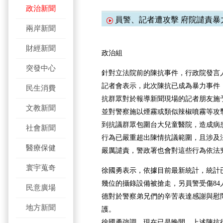
政治新聞
員警、記者遭攻擊 府院譴責暴
兩岸新聞
財經新聞
政治組
突發中心
針對立法院前的陳抗事件，行政院發言
記者會表示，此次陳抗已成為暴力事件
民生消費
抗群眾對於報導新聞現場的記者朋友施
文教新聞
並對警察施以煙霧或類似辣椒噴霧等攻
到抗議群眾包圍台大兒童醫院，造成病
社會新聞
行為已嚴重超出陳情抗議範圍，且涉及
醫療保健
嚴厲譴責，警政署也會對這些行為依法
寰宇蒐奇
徐國勇表示，依據目前最新統計，統計已
幾位的攝錄設備被搶走，另員警受傷84
民意廣場
德對於警察弟兄們的辛苦表達感謝與慰
地方新聞
護。
徐國勇強調，現在已是晚間，上述陳抗