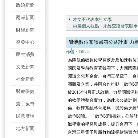
政治新聞
兩岸新聞
本文不代表本社立場
純屬個人觀點，未經查證發表願承
財經新聞
突發中心
響應數位閱讀書箱公益計畫 力
力
作者：Olivia
民生消費
為降低偏鄉數位學習落差及加速數位
文教新聞
國民及學前教育署號召下，力新國際
閱讀文化基金會、台灣三星電子、台
社會新聞
團體及企業，共同合作推動「數位閱
醫療保健
於2015年4月正式啟動。力新國際
的軟硬體整合實力，為此次公益計劃
寰宇蒐奇
備、軟硬系統整合服務，與設備之維
民意廣場
數位閱讀。 「數位閱讀書箱」公益
鄉學童的學習與成長，提升台灣下一
地方新聞
台灣三星電子與新竹物流捐款購置六