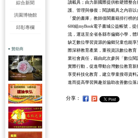
讀載具；由力新國際提供軟硬體整合
綜合新聞
護、管理與修復；閱讀載具之內容以
洪園博物館
「愛的書庫」教師借閱書籍排行榜的
600組myBook電子書城公益帳號
邱彰專欄
流，運送至全省各縣市偏鄉小學，體
缺乏數位學習資源的偏鄉兒童也能享
贊助商
際深耕教育產業，重視資訊數位教育
業社會責任，藉由此次參與「數位閱
實際行動，促進帶動台灣數位教育新
享受科技化教育，建立學童搜尋資料
進而提高學習興趣並協助改善數位落
分享：