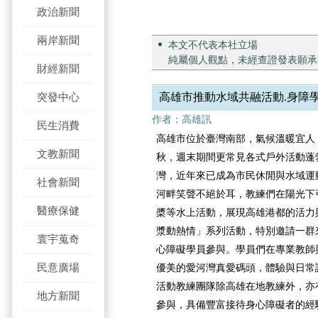
政治新聞
兩岸新聞
本文不代表本社立場
純屬個人觀點，未經查證發表願承
財經新聞
突發中心
高雄市推動水域共融活動.身障
作者：高雄訊
民生消費
高雄市位於臺灣南部，氣候溫暖宜人
文教新聞
秋，週末期間更常見各式戶外活動蓬
灣，近年來已成為市民休閒與水域運
社會新聞
河畔笑聲不絕於耳，教練們在陽光下
醫療保健
槳等水上活動，展現高雄港都的活力
漿動熱情」系列活動，特別邀請一群
寰宇蒐奇
心障礙學員參與。學員們在專業教師
民意廣場
優美的愛河灣真愛碼頭，體驗與日常
活動教練團隊除高雄在地教練外，亦
地方新聞
參與，具備豐富接待身心障礙者的經