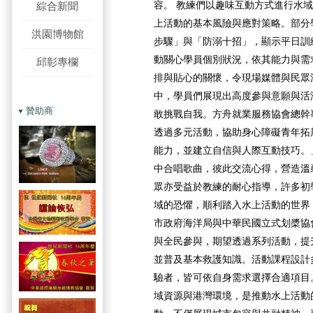
容。 教練們以趣味互動方式進行水
綜合新聞
上活動的基本風險與應對策略。部分
洪園博物館
步驟」與「防溺十招」，顯示平日訓
動關心學員個別狀況，依其能力與需
邱彰專欄
排與貼心的關懷，令現場媒體與民眾
中，學員們展現出高度參與意願與活
贊助商
敢挑戰自我。方舟就業服務協會總幹
透過多元活動，協助身心障礙青年拓
能力，並建立自信與人際互動技巧。
中合唱歌曲，彼此交流心得，營造溫
眾亦受益於教練的耐心指導，許多初
域的恐懼，順利踏入水上活動的世界
市政府海洋局與中華民國立式划槳協
與全民參與，期望透過系列活動，提
並普及基本救護知識。活動課程設計
驗者，皆可依自身需求選擇合適項目
域資源與港灣環境，是推動水上活動