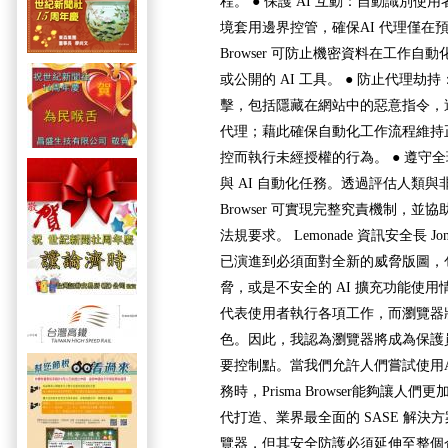
程。 ● 保護 AI 互動：自動識別使用
境套用邊界控管，確保AI 代理僅在預期
Browser 可防止機密資料在工作
或公開的 AI 工具。 ● 防止代理
擊，包括隱藏在網站中的惡意指令，這
代理；藉此確保自動化工作流程維持
控而執行未經授權的行為。 ● 遵守
與 AI 自動化任務。透過評估人類與非
Browser 可實現完整究責機制，並
法規要求。 Lemonade 資訊安全長 Jona
已演進到必須面對全新的威脅版圖，包
脅，或是不安全的 AI 擴充功能使用
代表使用者執行各項工作，而瀏覽器
色。因此，我認為瀏覽器將成為保護
要控制點。當我們允許人們嘗試使用
務時，Prisma Browser能夠讓人們
代打造、業界最全面的 SASE 解決方
覽器，但其安全防護必須延伸至整個企業環境