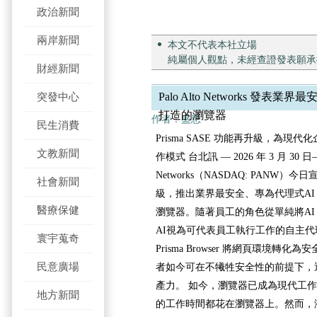
政治新聞
兩岸新聞
本文不代表本社立場
純屬個人觀點，未經查證發表願承
財經新聞
突發中心
Palo Alto Networks 發表
打造的瀏覽器
作者：盛思
民生消費
Prisma SASE 功能再升級，為現代
文教新聞
作模式 台北訊 — 2026 年 3 月 30 
Networks（NASDAQ: PANW）今日宣布
社會新聞
級，推出業界最安全、專為代理式AI （ 
醫療保健
瀏覽器。隨著員工的角色從單純將AI
AI視為可代表員工執行工作的自主代理（aut
寰宇蒐奇
Prisma Browser 將網頁環境轉化
民意廣場
者如今可在不犧牲安全性的前提下，透
產力。 如今，瀏覽器已成為現代工作
地方新聞
的工作時間都花在瀏覽器上。然而，