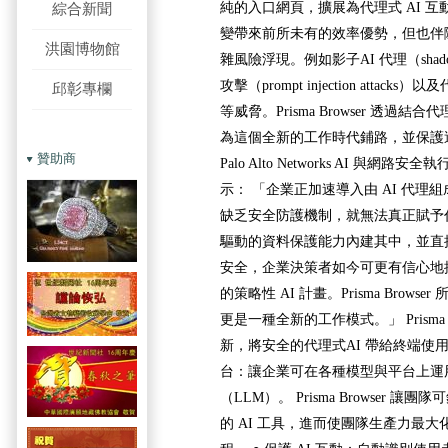
純的入口網頁，擴展為代理式 AI 
綜合新聞
變帶來前所未有的效率優勢，但也伴隨
洪園博物館
雜風險浮現。例如影子AI 代理（shadow
攻擊（prompt injection attacks）以
邱彰專欄
等威脅。Prisma Browser 透過
為這個全新的工作時代鋪路，並保護
贊助商
Palo Alto Networks AI 與網路安全執
示： 「企業正加速導入由 AI 代理
缺乏安全防護機制，就無法真正賦予代
驅動的資料保護能力內建其中，並直接
安全，企業決策者如今可更有信心地
的策略性 AI 計畫。Prisma Brow
更是一種全新的工作模式。」 Prisma 
新，將安全的代理式AI 帶給終端使用
台：讓企業可在各種模型與平台上運
（LLM）。 Prisma Browser
的 AI 工具，進而使團隊生產力最