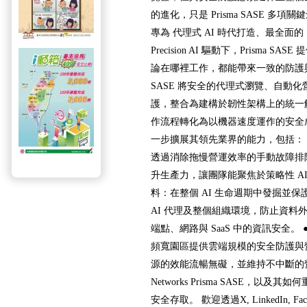
的進化，只是 Prisma SASE 多項關鍵
專為 代理式 AI 時代打造、最全面的 
Precision AI 驅動下，Prisma SASE 提供
論在哪裡工作，都能帶來一致的防護與無
SASE 將安全的代理式瀏覽、自動化
護，整合為建構於韌性架構上的統一解
作流程轉化為以機器速度運作的安全成長引擎
一步擴展其領先業界的能力，包括： ●
透過消除拖慢營運效率的手動故障排
升生產力，讓團隊能聚焦於策略性 AI
料：在整個 AI 生命週期中發掘並保護
AI 代理及整個組織環境，防止資料外
端點、網路與 SaaS 中的資訊安全。
頻寬園區提供雲端規模的安全防護與
源的效能流暢無礙，並維持不中斷的營運。 
Networks Prisma SASE，以及其
安全存取。 歡迎透過X, LinkedIn, Faceb