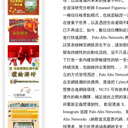
理，以加速邁向未來的後量子時代。 
全資深研究分析師 Emanuel Figue
一種信任檢查點模式，也就是驗證一
在後量子世界，以及憑證生命週期不
已不再成立。如今，數位信任機制必
進行快速調整。 Palo Alto Netwo
試算表移轉至網路原生平台，讓加密
變為持續性的自動化流程。這不只是
了打造一套內建加密敏捷性的統一安
持續演進，也能維持企業韌性。」 
立的方式管理憑證，Palo Alto Net
合至網路層的供應商。透過把 Cyber
慧整合進網路環境，NGTS 可有效
運作的兩大團隊，補足彼此之間的落差。
何重新定義營運韌性。 歡迎透過 X、Linke
Instagram 追蹤 Palo Alto Networks。 關
Alto Networks（納斯達克股票代碼
領導者，致力於透過涵蓋網路安全、雲