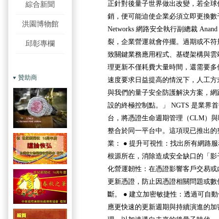
正針對後量子世界做出改變，若全球
綜合新聞
銷，便可能迫使企業必須立即更換數千張憑證
洪園博物館
Networks 網路安全執行副總裁 Anan
裂，企業營運就會停擺。過期或不符
邱彰專欄
致關鍵業務應用程式、基礎架構與雲
理更新不僅耗費大量時間，還需要多
贊助商
速度要求日益提高的情況下，人工方式
與我們的量子安全防護解決方案，網
設的終極控制點。」 NGTS 是業
台，將憑證生命週期管理（CLM）
整合於同一平台中。這項現已推出的
業： ● 提升可視性：找出所有網路
根源所在，消除造成安全缺口的「影子
化營運韌性：在憑證影響客戶交易或
更新憑證，防止因憑證相關問題或數
斷。 ● 建立加密敏捷性：透過可自
應更快速的更新週期與持續演進的加