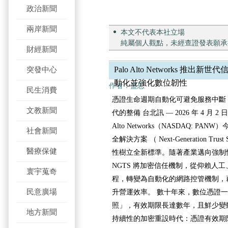
政治新聞
兩岸新聞
本文不代表本社立場
純屬個人觀點，未經查證發表願承
財經新聞
突發中心
Palo Alto Networks 推
動化並強化數位韌性
作者：盛思
民生消費
憑證生命週期自動化可避免服務中斷
文教新聞
代的整備 台北訊 — 2026 年 4 月 2 
Alto Networks（NASDAQ: P
社會新聞
全解決方案 （ Next-Generation Trust
醫療保健
性樹立全新標準。隨著產業邁向強制性
NGTS 將加密信任機制，從仰賴人
寰宇蒐奇
程，轉變為自動化的網路控管機制，
民意廣場
升營運效率。 數十年來，數位憑證
照」，有效期限長達數年，且鮮少變
地方新聞
持續性的加密重設時代：憑證有效期限