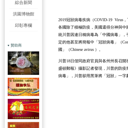
綜合新聞
洪園博物館
2019冠狀病毒疾病（COVID-19 Vi
邱彰專欄
各國除了積極防疫，美國還得分神與中
統川普因連日稱病毒為「中國病毒」，
定的他甚至將簡報中「冠狀病毒」（Coron
贊助商
國」（Chinese
avirus
）。
川普18日偕同政府官員與各州州長召開
盛頓郵報》攝影記者發現，川普的防疫
病毒」，川普卻用黑筆將「冠狀」一字