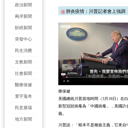
政治新聞
肺炎疫情：川普記者會上強調
兩岸新聞
財經新聞
突發中心
民生消費
文教新聞
社會新聞
醫療保健
療保健
寰宇蒐奇
美國總統川普當地時間（3月18日）在
新型冠狀病毒為「中國病毒」，美國許
民意廣場
義。
地方新聞
川普說：「根本不是種族主義，它來自