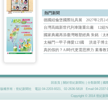
熱門新聞
德國紐倫堡國際玩具展 2027年2月2
台灣高鐵新世代列車隆重出廠 12組N
國家典藏再添臺灣雕塑經典 朱銘〈太
太極門一甲子傳愛123國 洪道子博
真的假的？AI時代更需思辨力 素養
回首頁
|
關於世紀新聞社
|
分類新聞
|
國
版權所有：世紀新聞社 電話:04-2203-9321、02-2636-5818 Email:04-
Copyright © 2014 世紀新聞社