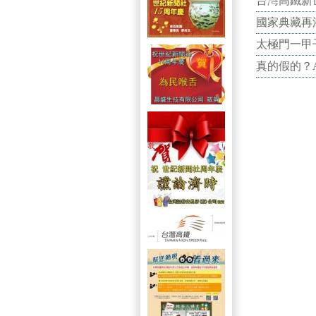
台灣高鐵新世
國家典藏再
太極門一甲
真的假的？