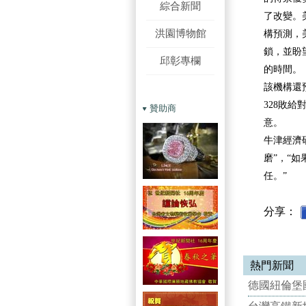
綜合新聞
了改變。美
洪園博物館
構預測，
鎖，並盼
邱彰專欄
的時間。
該機構還
328敗給
贊助商
意。
牛津經濟
磨”，“
任。”
分享：
熱門新聞
德國紐倫堡國