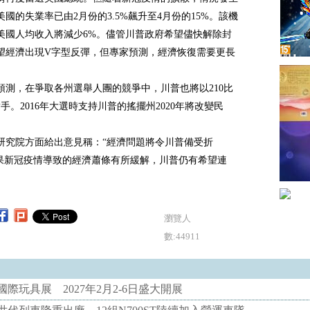
國的失業率已由2月份的3.5%飆升至4月份的15%。該機
美國人均收入將減少6%。儘管川普政府希望儘快解除封
望經濟出現V字型反彈，但專家預測，經濟恢復需要更長
預測，在爭取各州選舉人團的競爭中，川普也將以210比
對手。2016年大選時支持川普的搖擺州2020年將改變民
研究院方面給出意見稱：“經濟問題將令川普備受折
如果新冠疫情導致的經濟蕭條有所緩解，川普仍有希望連
瀏覽人
數:44911
際玩具展 2027年2月2-6日盛大開展