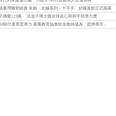
代列車隆重出廠 12組N700ST陸續加入營運車隊
添臺灣雕塑經典 朱銘〈太極系列－十字手〉於國美館正式揭幕
子傳愛123國 洪道子博士獲全球良心與和平領導力獎
AI時代更需思辨力 素養教育協會助攻教師成為「思辨推手」