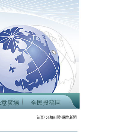
民意廣場
全民投稿區
首頁>分類新聞>國際新聞