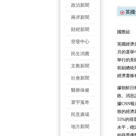
政治新聞
英國
兩岸新聞
財經新聞
國際組
突發中心
英國經濟
月的選舉
民生消費
舉行的美
文教新聞
前副總統
經濟蕭條
社會新聞
據朝鮮日
醫療保健
敗。消息
寰宇蒐奇
據CNN
致的經濟
民意廣場
55%的
地方新聞
水平，穩
的得票優