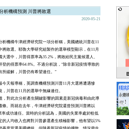
分析機構預測 川普將敗選
2020-05-21
分析機構牛津經濟研究院一項分析稱，美國總統川普在11
中將敗選。耶魯大學研究組製作的選舉模型顯示，在11月
國大選中，川普得票率為35.2%，將敗給民主黨候選人、
拜登的得票率64.8%。不過分析說，“除非新冠疫情導致的
有所緩解，川普仍有希望連任。”
報今天報導稱，英調查機構預測川普11月大選將遭遇慘
說，川普在11月的選舉中無緣連任。
報道，對此次分析產生關鍵影響的因素是新冠病毒和由此導
蕭條。而就在去年，牛津經濟研究院還曾預測川普將以
得票率成功連任。當時的分析認為，美國的失業率處於較低
定的人均收入也將對川普參選產生積極影響，他有望以5%
勢再度當選美國總統。但隨着新冠疫情的擴散，情況發生