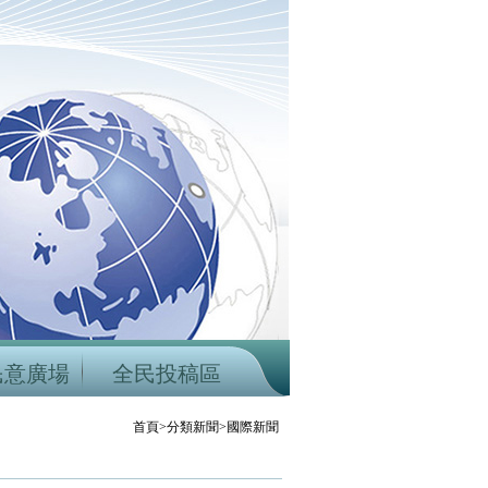
民意廣場
全民投稿區
首頁>分類新聞>國際新聞