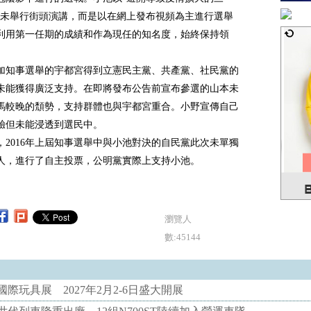
，未舉行街頭演講，而是以在網上發布視頻為主進行選舉
利用第一任期的成績和作為現任的知名度，始終保持領
加知事選舉的宇都宮得到立憲民主黨、共產黨、社民黨的
未能獲得廣泛支持。在即將發布公告前宣布參選的山本未
馬較晚的頹勢，支持群體也與宇都宮重合。小野宣傳自己
驗但未能浸透到選民中。
，2016年上屆知事選舉中與小池對決的自民黨此次未單獨
人，進行了自主投票，公明黨實際上支持小池。
瀏覽人
數:45144
際玩具展 2027年2月2-6日盛大開展