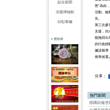
綜合新聞
密”為由
洪園博物館
活動。她
先。
邱彰專欄
第三次參
支援，但
能挽回出
贊助商
的行政經
據該報導
推舉候選
分享：
熱門新聞
德國紐倫堡國