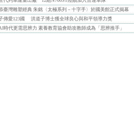
代列車隆重出廠 12組N700ST陸續加入營運車隊
添臺灣雕塑經典 朱銘〈太極系列－十字手〉於國美館正式揭幕
子傳愛123國 洪道子博士獲全球良心與和平領導力獎
AI時代更需思辨力 素養教育協會助攻教師成為「思辨推手」