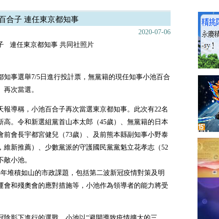
百合子 連任東京都知事
2020-07-06
子 連任東京都知事
共同社照片
都知事選舉7/5日進行投計票，無黨籍的現任知事小池百合
歲）再次當選。
天報導稱，小池百合子再次當選東京都知事。此次有22名
新高。令和新選組黨首山本太郎（45歲）、無黨籍的日本
會前會長宇都宮健兒（73歲）、及前熊本縣副知事小野泰
歲，維新推薦）、少數黨派的守護國民黨黨魁立花孝志（52
不敵小池。
4年
堆積如山
的
市政課題，包括第二波新冠疫情對策及明
運會和殘奧會的應對措施等，小池作為領導者的能力將受
冠陰影下進行的選戰。小池以“避開導致疫情擴大的三