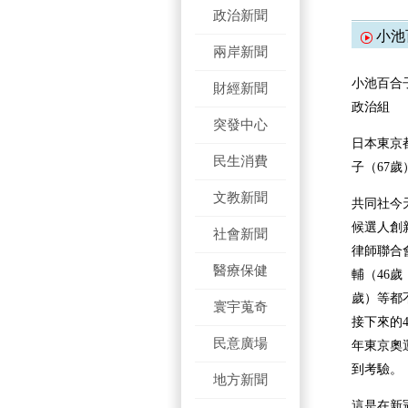
政治新聞
小池
兩岸新聞
小池百合
財經新聞
政治組
突發中心
日本東京
民生消費
子（67
文教新聞
共同社今
候選人創
社會新聞
律師聯合
醫療保健
輔（46
歲）等都
寰宇蒐奇
接下來的
民意廣場
年東京奧
到考驗。
地方新聞
這是在新