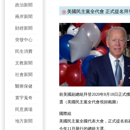
政治新聞
美國民主黨全代會 正式提名拜
兩岸新聞
財經新聞
突發中心
民生消費
文教新聞
社會新聞
醫療保健
前美國副總統拜登2020年8月18日正
寰宇蒐奇
選（美國民主黨全代會視頻截圖）
民意廣場
國際組
地方新聞
美國民主黨全國代表大會，正式提名前
今年11月舉行的總統大選。