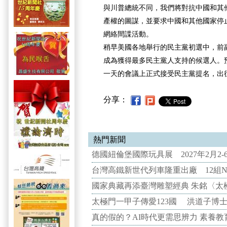
與川普總統不同，我們將對抗中國和其
產權的圖謀，並要求中國和其他國家停
網絡間諜活動。
稍早美國各地舉行的民主黨初選中，前
成為獲得最多民主黨人支持的候選人。
一天的會議上正式接受民主黨提名，出征
分享：
熱門新聞
德國紐倫堡國際玩具展 2027年2月2
台灣高鐵新世代列車隆重出廠 12組N
國家典藏再添臺灣雕塑經典 朱銘〈太
太極門一甲子傳愛123國 洪道子博
真的假的？AI時代更需思辨力 素養