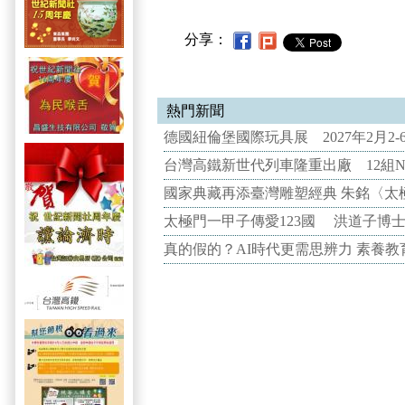
分享：
熱門新聞
德國紐倫堡國際玩具展 2027年2月2
台灣高鐵新世代列車隆重出廠 12組N
國家典藏再添臺灣雕塑經典 朱銘〈太
太極門一甲子傳愛123國 洪道子博
真的假的？AI時代更需思辨力 素養