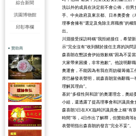
綜合新聞
洗以外的成員在決定前不會公佈，但男
洪園博物館
手、中央政府及東京都、日本奧委會（J
理事會擁有“選定及免除主席職務”的權
邱彰專欄
出。
川淵接受採訪時稱“我拒絕接任，希望新
示“完全沒有”收到關於接任主席的詢問
贊助商
森喜朗在懇談會伊始致歉稱“因為不妥
大家帶來困擾，非常抱歉”。他說明辭職
奧運會，不能因為有我在而妨礙籌備工作
席巴赫發表聲明，就森喜朗宣佈辭職一
理解其理由”。
基於“多樣性與和諧”的奧運理念，奧組
小組，還透露了提高理事會和評議員會
森喜朗3日在JOC臨時評議員會上稱“
時間”等，4日作出了解釋，但贊助商等紛
表聲明指出森喜朗的發言“完全不妥”。