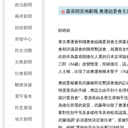
政治新聞
森喜朗宣佈辭職 奧運組委會主
兩岸新聞
財經新聞
財經組
突發中心
東京奧運會和殘奧會組織委員會主席森喜
會和評議員會的聯席懇談會，就蔑視女
民生消費
此前作為森喜朗後任人選的日本足球協
文教新聞
三郎（84歲）改變態度，拒絕接任，該
人士稱，出現了由奧運相橋本聖子（56
社會新聞
奧組委秘書長武藤敏郎在懇談會後的記
醫療保健
明度更高的手續，將設立由不到十名理
寰宇蒐奇
探討委員會”，委員長由名譽主席御手洗
為後任所需的資質，武藤舉出除了奧運
民意廣場
要對性別平等及多樣性等具有較高認識
地方新聞
武藤強調“必須盡快決定後任者”，當被
時，他稱“選拔中完全沒必要討論性別，