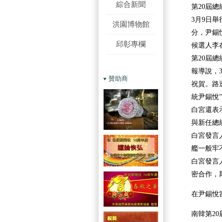
綜合新聞
第20屆
3月9日舉
洪園博物館
分，尹錫悅
邱彰專欄
候選人李
第20屆總
報導說，
贊助商
祝賀。路
統尹錫悅
白宮還表
與新任總
白宮發言
艦一般牢
白宮發言
密合作，
在尹錫悅
南韓第2