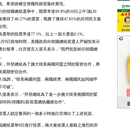
總統。希望政權交替國民願望最終實現。
行的韓國總統選舉中，開票率達99.8%的10日上午5點30
獲得了48.57%的選票，戰勝了獲得47.81%的共同民主黨
在明。
統選舉的投票率達77.1%，比上一屆大選低0.1%。
3月9日當地時間，美國政府向韓國總統當選人尹錫悅表示
透社報導，白宮發言人當天表示，“我們祝賀候任韓國總
”。
示，拜登總統為了擴大韓美兩國同盟之間的緊密合作，將
統展開密切合作。
人強調，“韓美兩國同盟、兩國經濟、兩國國民如同鐵甲
不可破”。
人接著表示，“拜登總統為了進一步擴大韓美兩國間的緊
期待與(韓國的)新當選總統繼續合作”。
當選人鎖定勝局約一個多小時後白宮傳出了上述祝賀。
0屆總統選舉9日進行投票，兩大黨候選人廝殺之激烈前所