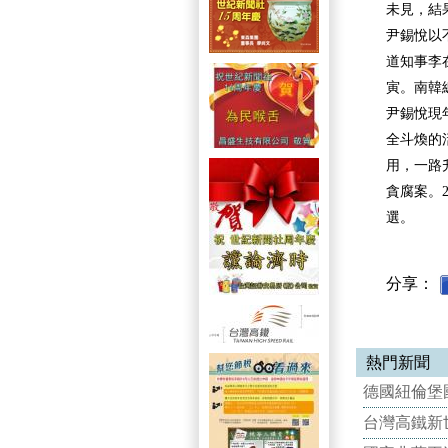
未見，結
尹錫悅以
道知事李
寅。南韓
尹錫悅現
全斗煥的活
用，一路
貪腐案。
選。
分享：
熱門新聞
德國紐倫堡國
台灣高鐵新世