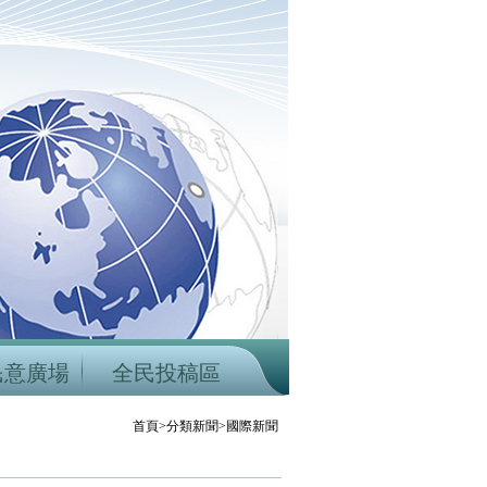
民意廣場
全民投稿區
首頁>分類新聞>國際新聞