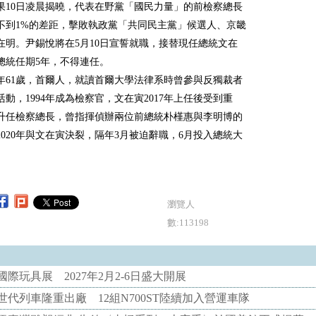
果10日凌晨揭曉，代表在野黨「國民力量」的前檢察總長
不到1%的差距，擊敗執政黨「共同民主黨」候選人、京畿
在明。尹錫悅將在5月10日宣誓就職，接替現任總統文在
總統任期5年，不得連任。
年61歲，首爾人，就讀首爾大學法律系時曾參與反獨裁者
動，1994年成為檢察官，文在寅2017年上任後受到重
升任檢察總長，曾指揮偵辦兩位前總統朴槿惠與李明博的
2020年與文在寅決裂，隔年3月被迫辭職，6月投入總統大
瀏覽人
數:113198
際玩具展 2027年2月2-6日盛大開展
代列車隆重出廠 12組N700ST陸續加入營運車隊