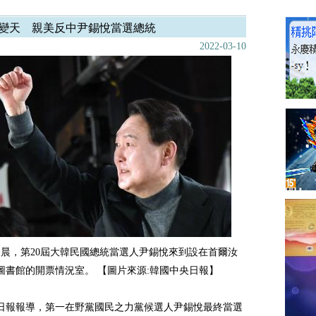
變天 親美反中尹錫悅當選總統
2022-03-10
日凌晨，第20屆大韓民國總統當選人尹錫悅來到設在首爾汝
圖書館的開票情況室。 【圖片來源:韓國中央日報】
日報報導，第一在野黨國民之力黨候選人尹錫悅最終當選