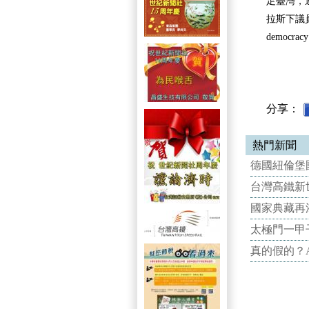
足臺灣，
拉斯下議員並
democrac
分享：
熱門新聞
德國紐倫堡國
台灣高鐵新世
國家典藏再
太極門一甲
真的假的？