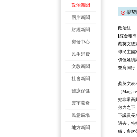
政治新聞
柴契
兩岸新聞
政治組
財經新聞
[綜合報導
突發中心
蔡英文總
球民主國
民生消費
價值延續
文教新聞
並肩同行
社會新聞
蔡英文表
醫療保健
（Marg
她非常高
寰宇蒐奇
努力之下
民意廣場
下議員長
過去，特
地方新聞
織，多次