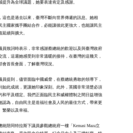
域提升為全球議題，她要表達肯定及感謝。
，這也是過去以來，臺灣不斷向世界傳遞的訊息。她相
民主國家攜手團結合作，必能讓彼此更強大，也能讓民主
值延續與擴大。
議員致詞時表示，非常感謝蔡總統的歡迎以及與臺灣政府
交流，這週她感受到非常溫暖的接待，在臺灣的這幾天，
部會首長會面，了解臺灣現況。
議員提到，儘管面臨中國威脅，在蔡總統勇敢的領導下，
到如此成就，更讓她印象深刻。此外，英國非常清楚必須
的和平及穩定。我們正面臨民主和威權體制之間日益增強
她認為，自由民主是造福社會及人民的最佳方式，帶來更
、繁榮以及幸福。
統陪同特拉斯下議員參觀總統府一樓「Kemasi Maza立