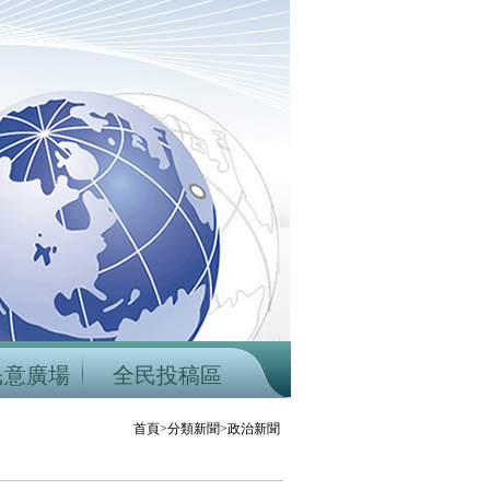
民意廣場
全民投稿區
首頁>分類新聞>政治新聞