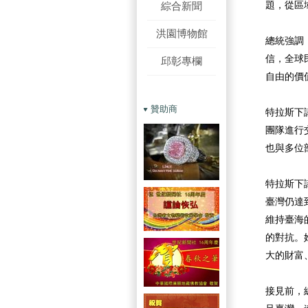
綜合新聞
題，從區
洪園博物館
總統強調
信，全球
邱彰專欄
自由的價
贊助商
特拉斯下
團隊進行
也與多位
特拉斯下
臺灣仍達
維持臺海
的對抗。
大的財富
接見前，總