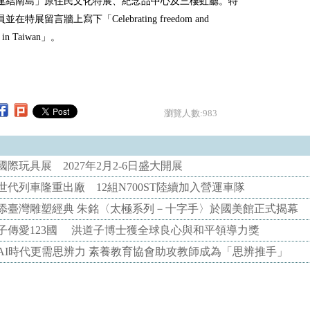
連結南島」原住民文化特展、紀念品中心及三樓虹廳。特
在特展留言牆上寫下「Celebrating freedom and
y in Taiwan」。
瀏覽人數:983
際玩具展 2027年2月2-6日盛大開展
代列車隆重出廠 12組N700ST陸續加入營運車隊
添臺灣雕塑經典 朱銘〈太極系列－十字手〉於國美館正式揭幕
子傳愛123國 洪道子博士獲全球良心與和平領導力獎
AI時代更需思辨力 素養教育協會助攻教師成為「思辨推手」