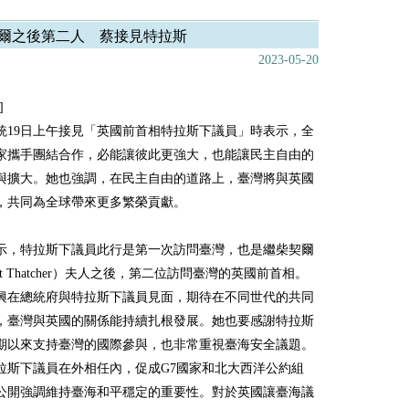
爾之後第二人 蔡接見特拉斯
2023-05-20
]
統19日上午接見「英國前首相特拉斯下議員」時表示，全
家攜手團結合作，必能讓彼此更強大，也能讓民主自由的
與擴大。她也強調，在民主自由的道路上，臺灣將與英國
，共同為全球帶來更多繁榮貢獻。
示，特拉斯下議員此行是第一次訪問臺灣，也是繼柴契爾
aret Thatcher）夫人之後，第二位訪問臺灣的英國前首相。
興在總統府與特拉斯下議員見面，期待在不同世代的共同
，臺灣與英國的關係能持續扎根發展。她也要感謝特拉斯
期以來支持臺灣的國際參與，也非常重視臺海安全議題。
拉斯下議員在外相任內，促成G7國家和北大西洋公約組
公開強調維持臺海和平穩定的重要性。對於英國讓臺海議