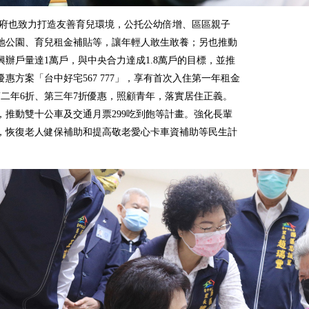
府也致力打造友善育兒環境，公托公幼倍增、區區親子
地公園、育兒租金補貼等，讓年輕人敢生敢養；另也推動
興辦戶量達1萬戶，與中央合力達成1.8萬戶的目標，並推
優惠方案「台中好宅567 777」，享有首次入住第一年租金
第二年6折、第三年7折優惠，照顧青年，落實居住正義。
，推動雙十公車及交通月票299吃到飽等計畫。強化長輩
，恢復老人健保補助和提高敬老愛心卡車資補助等民生計