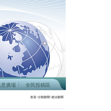
民意廣場
全民投稿區
首頁>分類新聞>政治新聞