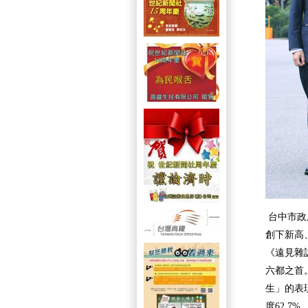
台中市政
創下新高、
《遠見雜
六都之首
生」的表
度62.