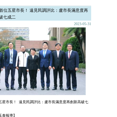
首位五星市長！ 遠見民調評比：盧市長滿意度再
破七成二
2023-05-31
五星市長！ 遠見民調評比：盧市長滿意度再創新高破七
玉泰報導】