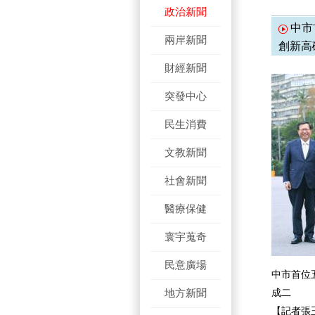
政治新聞
中市
兩岸新聞
創新高
財經新聞
突發中心
民生消費
文教新聞
社會新聞
醫療保健
寰宇蒐奇
民意廣場
中市首位
地方新聞
成二
【記者張