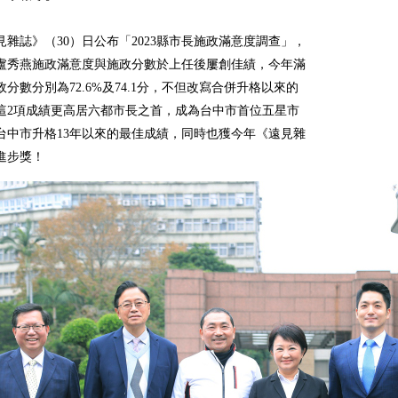
見雜誌》（30）日公布「2023縣市長施政滿意度調查」，
盧秀燕施政滿意度與施政分數於上任後屢創佳績，今年滿
分數分別為72.6%及74.1分，不但改寫合併升格以來的
這2項成績更高居六都市長之首，成為台中市首位五星市
台中市升格13年以來的最佳成績，同時也獲今年《遠見雜
進步獎！