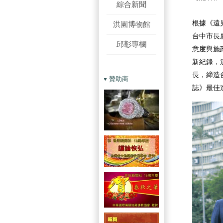
綜合新聞
根據《遠
洪園博物館
台中市長
邱彰專欄
意度與施政
新紀錄，
長，締造
贊助商
誌》最佳