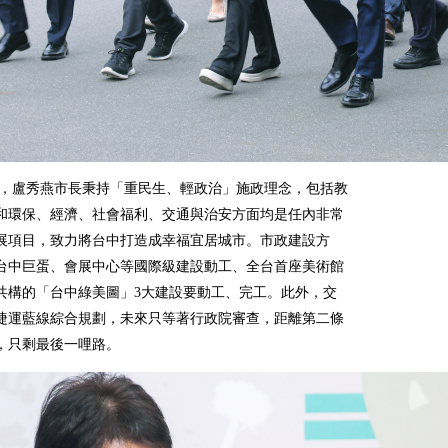
，盧秀燕市長秉持「重民生、輕政治」施政理念，包括教
和環保、經濟、社會福利、交通與治安方面均是任內非常
展項目，致力將台中打造成幸福宜居城市。市政建設方
台中巨蛋、會展中心等國際級建設動工、全台首座美術館
共構的「台中綠美圖」3大建設要動工、完工。此外，交
捷運藍線綜合規劃，未來只等著行政院審查，距離第二條
，只剩最後一哩路。