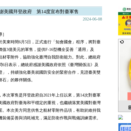
謝美國拜登政府 第14度宣布對臺軍售
2024-06-08
導］
於美東時間6月5日，正式進行「知會國會」程序，將對臺
價值3億美元的軍售，提供F-16型機全妥善「通用」及
航材零附件，協助強化臺灣自我防衛能力。對此，總統府
問6日表示，總統府感謝美國政府依照《臺灣關係法》及
證」，持續強化臺美就國防安全的緊密合作，見證臺美雙
磐石」的夥伴關係。
，本次軍售是拜登政府自2021年上任以來，第14次對臺軍
美國政府對臺海和平穩定的重視，也繼續落實美國對臺灣
諾。本次美方同意供售之航材零附件品項，有助於維持我
機裝備妥善與消耗補充，滿足防衛作戰與戰備訓練需求。