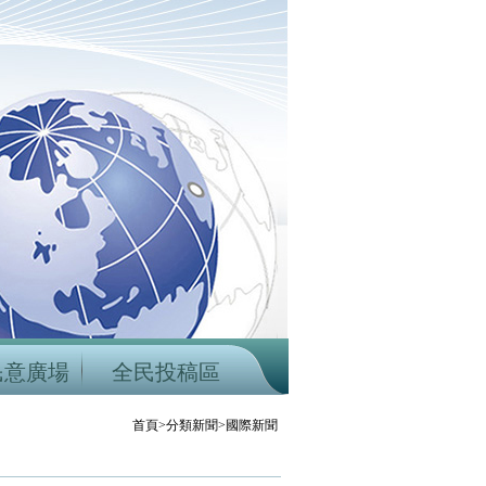
民意廣場
全民投稿區
首頁>分類新聞>國際新聞