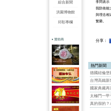
綜合新聞
李問表示
我防衛能
洪園博物館
與理念相
繁榮。
邱彰專欄
贊助商
分享：
熱門新聞
德國紐倫堡國
台灣高鐵新世
國家典藏再
太極門一甲
真的假的？