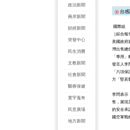
政治新聞
台感
兩岸新聞
國際組
財經新聞
［綜合報
突發中心
美國政府
灣出售總
民生消費
「專用」
文教新聞
發言人李
「六項保
社會新聞
方「堅若
醫療保健
李問表示
寰宇蒐奇
售，展現
民意廣場
的安全承
國空軍戰
地方新聞