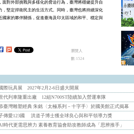
，面對外部挑戰與多樣化的脅迫行為，臺灣將穩健提升自
力，堅定捍衛民主的生活方式。同時，臺灣也將持續深化
近國家的夥伴關係，促進臺海及印太區域的和平、穩定與
瀏覽人
數:1524
際玩具展 2027年2月2-6日盛大開展
代列車隆重出廠 12組N700ST陸續加入營運車隊
添臺灣雕塑經典 朱銘〈太極系列－十字手〉於國美館正式揭幕
子傳愛123國 洪道子博士獲全球良心與和平領導力獎
AI時代更需思辨力 素養教育協會助攻教師成為「思辨推手」