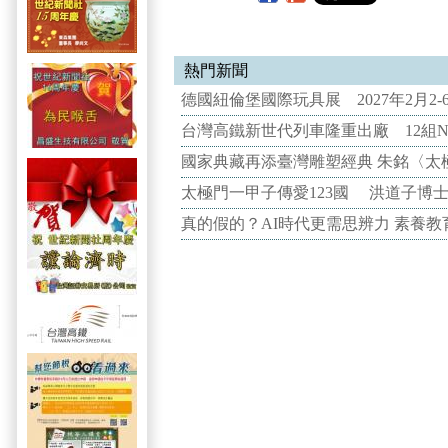
熱門新聞
德國紐倫堡國際玩具展 2027年2月2
台灣高鐵新世代列車隆重出廠 12組N
國家典藏再添臺灣雕塑經典 朱銘〈太
太極門一甲子傳愛123國 洪道子博
真的假的？AI時代更需思辨力 素養