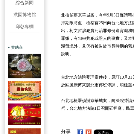
綜合新聞
洪園博物館
北檢偵辦京華城案，今年9月5日聲請羈
押期限將至，檢察官25日向台北地方法
邱彰專欄
出，柯文哲涉犯貪污治罪條例違背職務
罪嫌，有勾串共犯或證人的事實；又本
滯留境外，且仍有被告於市長時期的舊
贊助商
說明。
台北地方法院受理案件後，原訂10月3
於颱風康芮來襲北市停班停課，順延至
台北地檢署偵辦京華城案，向法院聲請
哲，台北地方法院1日召開延押庭，民
分享：