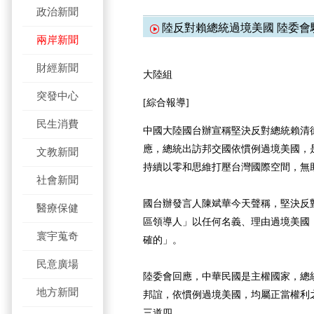
政治新聞
陸反對賴總統過境美國 陸委會
兩岸新聞
財經新聞
大陸組
突發中心
[綜合報導]
民生消費
中國大陸國台辦宣稱堅決反對總統賴清
應，總統出訪邦交國依慣例過境美國，
文教新聞
持續以零和思維打壓台灣國際空間，無
社會新聞
國台辦發言人陳斌華今天聲稱，堅決反
醫療保健
區領導人」以任何名義、理由過境美國
寰宇蒐奇
確的」。
民意廣場
陸委會回應，中華民國是主權國家，總
地方新聞
邦誼，依慣例過境美國，均屬正當權利
三道四。