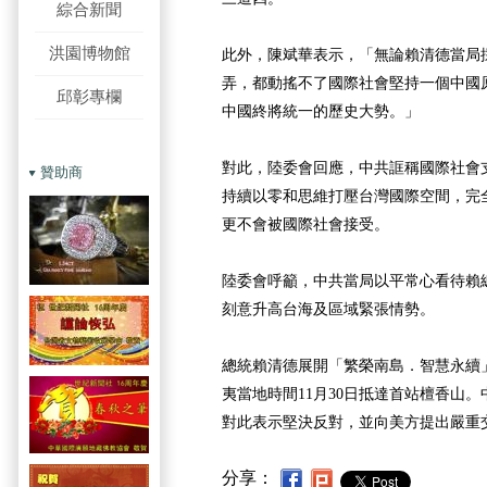
綜合新聞
洪園博物館
此外，陳斌華表示，「無論賴清德當局
弄，都動搖不了國際社會堅持一個中國
邱彰專欄
中國終將統一的歷史大勢。」
對此，陸委會回應，中共誆稱國際社會
贊助商
持續以零和思維打壓台灣國際空間，完
更不會被國際社會接受。
陸委會呼籲，中共當局以平常心看待賴
刻意升高台海及區域緊張情勢。
總統賴清德展開「繁榮南島．智慧永續
夷當地時間11月30日抵達首站檀香山
對此表示堅決反對，並向美方提出嚴重
分享：