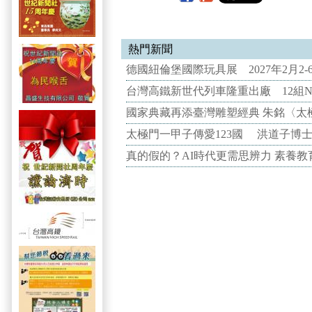
熱門新聞
德國紐倫堡國際玩具展 2027年2月2
台灣高鐵新世代列車隆重出廠 12組N
國家典藏再添臺灣雕塑經典 朱銘〈太
太極門一甲子傳愛123國 洪道子博
真的假的？AI時代更需思辨力 素養