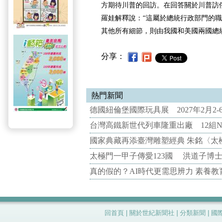
方期待川普的回訪。在回答關於川普訪
羅娃解釋說：“這屬於總統行政部門的職
其他所有細節，則由我國和美國兩國總
分享：
熱門新聞
德國紐倫堡國際玩具展 2027年2月2
台灣高鐵新世代列車隆重出廠 12組N
國家典藏再添臺灣雕塑經典 朱銘〈太
太極門一甲子傳愛123國 洪道子博
真的假的？AI時代更需思辨力 素養
回首頁
|
關於世紀新聞社
|
分類新聞
|
國