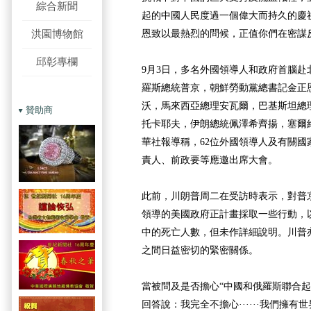
綜合新聞
起的中國人民度過一個偉大而持久的慶
洪園博物館
恩致以最熱烈的問候，正值你們在密謀
邱彰專欄
9月3日，多名外國領導人和政府首腦赴
羅斯總統普京，朝鮮勞動黨總書記金正
沃，馬來西亞總理安瓦爾，巴基斯坦總
贊助商
托卡耶夫，伊朗總統佩澤希齊揚，塞爾
華社報導稱，62位外國領導人及有關國
責人、前政要等應邀出席大會。
此前，川朗普周二在受訪時表示，對普京
領導的美國政府正計畫採取一些行動，
中的死亡人數，但未作詳細說明。川普
之間日益密切的緊密關係。
當被問及是否擔心“中國和俄羅斯聯合起
回答說：我完全不擔心······我們擁