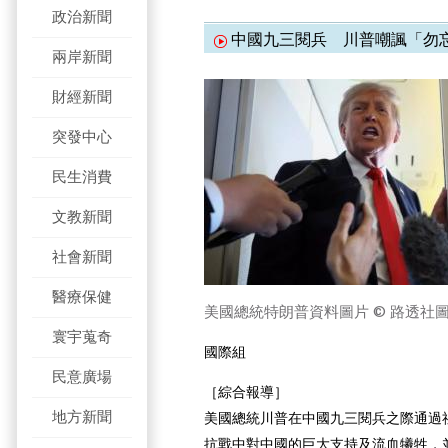
政治新聞
中國九三閱兵 川普嘲諷「勿
兩岸新聞
財經新聞
突發中心
民生消費
文教新聞
社會新聞
醫療保健
美國總統特朗普資料圖片
© 路透社
寰宇蒐奇
國際組
民意廣場
［綜合報導］
地方新聞
美國總統川普在中國九三閱兵之際通過
抗戰中對中國的巨大支持及流血犧牲，