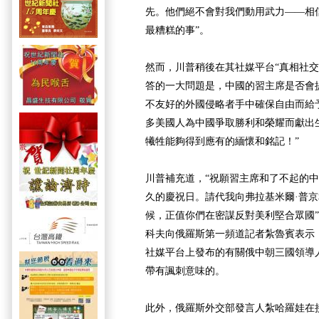
先。他們絕不會對我們動用武力——相
最糟糕的事”。
然而，川普稍後在其社媒平台“真相社交
答的一大問題是，中國的習主席是否會
不友好的外國侵略者手中確保自由而給予
多美國人為中國爭取勝利和榮耀而獻出
犧牲能夠得到應有的緬懷和銘記！”
川普補充道，“祝願習主席和了不起的
久的慶祝日。請代我向弗拉基米爾·普
候，正值你們在密謀反對美利堅合眾國
科夫向俄羅斯第一頻道記者紮魯賓表示
社媒平台上發布的有關俄中朝三國領導人
帶有諷刺意味的。
此外，俄羅斯外交部發言人紮哈羅娃在