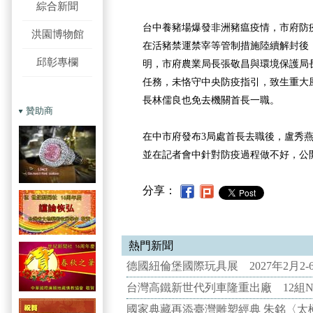
綜合新聞
台中養豬場爆發非洲豬瘟疫情，市府防
洪園博物館
在活豬禁運禁宰等管制措施陸續解封後
邱彰專欄
明，市府農業局長張敬昌與環境保護局
任務，未恪守中央防疫指引，致生重大
長林儒良也免去機關首長一職。
贊助商
在中市府發布3局處首長去職後，盧秀燕
並在記者會中針對防疫過程做不好，公
分享：
熱門新聞
德國紐倫堡國際玩具展 2027年2月2
台灣高鐵新世代列車隆重出廠 12組N
國家典藏再添臺灣雕塑經典 朱銘〈太