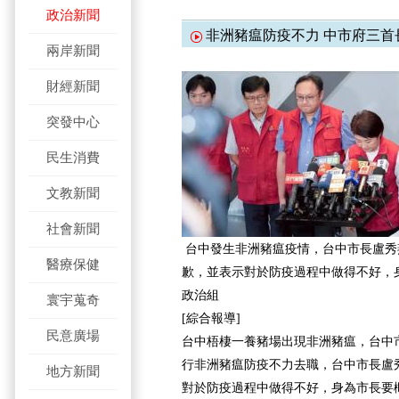
政治新聞
非洲豬瘟防疫不力 中市府三首
兩岸新聞
財經新聞
突發中心
民生消費
文教新聞
社會新聞
台中發生非洲豬瘟疫情，台中市長盧秀
醫療保健
歉，並表示對於防疫過程中做得不好，
政治組
寰宇蒐奇
[綜合報導]
民意廣場
台中梧棲一養豬場出現非洲豬瘟，台中
行非洲豬瘟防疫不力去職，台中市長盧
地方新聞
對於防疫過程中做得不好，身為市長要