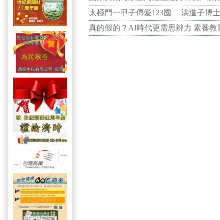
太極門一甲子傳愛123國 洪道子博
真的假的？AI時代更需思辨力 素養