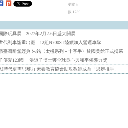
瀏覽人
數:1789
際玩具展 2027年2月2-6日盛大開展
代列車隆重出廠 12組N700ST陸續加入營運車隊
添臺灣雕塑經典 朱銘〈太極系列－十字手〉於國美館正式揭幕
子傳愛123國 洪道子博士獲全球良心與和平領導力獎
AI時代更需思辨力 素養教育協會助攻教師成為「思辨推手」