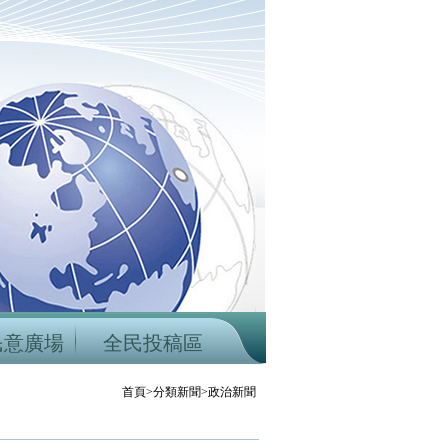
民意廣場
全民投稿區
首頁>分類新聞>政治新聞