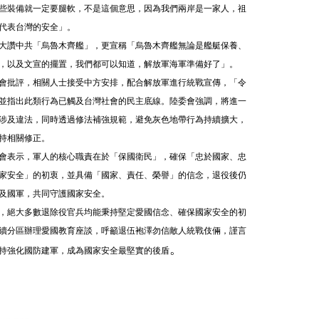
些裝備就一定要腿軟，不是這個意思，因為我們兩岸是一家人，祖
代表台灣的安全」。
大讚中共「烏魯木齊艦」，更宣稱「烏魯木齊艦無論是艦艇保養、
，以及文宣的擺置，我們都可以知道，解放軍海軍準備好了」。
會批評，相關人士接受中方安排，配合解放軍進行統戰宣傳，「令
並指出此類行為已觸及台灣社會的民主底線。陸委會強調，將進一
涉及違法，同時透過修法補強規範，避免灰色地帶行為持續擴大，
持相關修正。
會表示，軍人的核心職責在於「保國衛民」，確保「忠於國家、忠
家安全」的初衷，並具備「國家、責任、榮譽」的信念，退役後仍
及國軍，共同守護國家安全。
，絕大多數退除役官兵均能秉持堅定愛國信念、確保國家安全的初
續分區辦理愛國教育座談，呼籲退伍袍澤勿信敵人統戰伎倆，謹言
。
持強化國防建軍，成為國家安全最堅
實的後盾