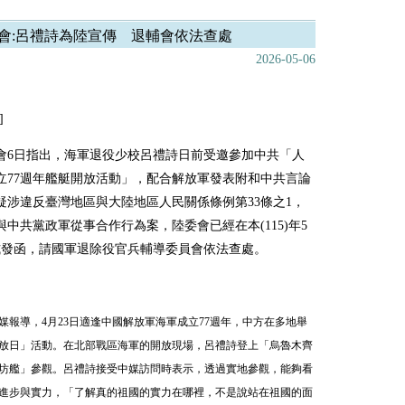
會:呂禮詩為陸宣傳 退輔會依法查處
2026-05-06
]
會6日指出，海軍退役少校呂禮詩日前受邀參加中共「人
立77週年艦艇開放活動」，配合解放軍發表附和中共言論
疑涉違反臺灣地區與大陸地區人民關係條例第33條之1，
與中共黨政軍從事合作行為案，陸委會已經在本(115)年5
式發函，請國軍退除役官兵輔導委員會依法查處。
媒報導，4月23日適逢中國解放軍海軍成立77週年，中方在多地舉
放日」活動。在北部戰區海軍的開放現場，呂禮詩登上「烏魯木齊
坊艦」參觀。呂禮詩接受中媒訪問時表示，透過實地參觀，能夠看
進步與實力，「了解真的祖國的實力在哪裡，不是說站在祖國的面