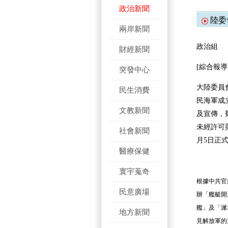
政治新聞
陸委
兩岸新聞
政治組
財經新聞
[綜合報導
突發中心
大陸委員
民生消費
民海軍成
文教新聞
及宣傳，
未經許可
社會新聞
月5日正
醫療保健
寰宇蒐奇
根據中共官
民意廣場
辦「艦艇開
艦」及「濰
地方新聞
見解放軍的