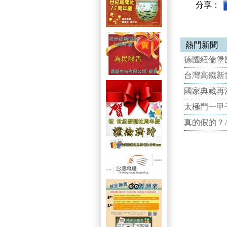
分享：
熱門新聞
德國紐倫堡國
台灣高鐵新世
國家典藏再
太極門一甲
真的假的？