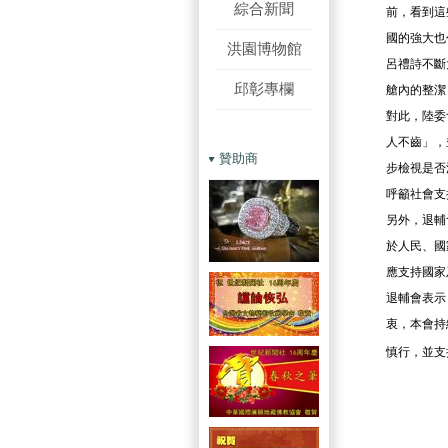
綜合新聞
前，看到這
國的強大也
洪園博物館
呂禮詩不斷
邱彰專欄
艙內的整潔
對此，陸委
人不齒」，
贊助商
步檢視是否
呼籲社會支
另外，退輔
於人民、國
應支持國家
退輔會表示
衷，本會持
慎行，並支