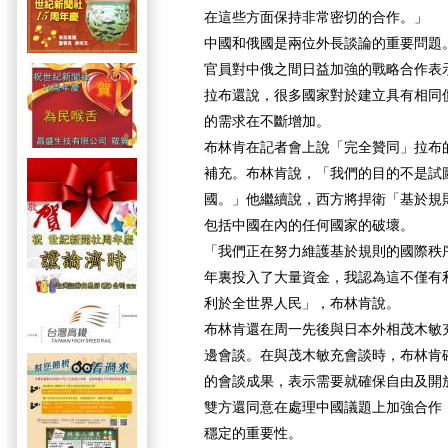
在這些方面保持非常密切的合作。」
中國和俄國是兩位外長談論的重要問題
官員對中俄之間日益加強的戰略合作表
拉布還說，很多國家對於建立具有相同
的需求在不斷增加。
布林肯在記者會上說「完全贊同」拉布
補充。布林肯說，「我們的目的不是試
國。」他繼續說，西方將捍衛「基於規
包括中國在內的任何國家的破壞。
「我們正在努力維護基於規則的國際秩
年裏投入了大量資金，我認為這不僅有
利於全世界人民」，布林肯說。
布林肯還在周一先後與日本外相茂木敏
邊會談。在與茂木敏充會談時，布林肯
的會談成果，表示需要就確保自由及開
雙方還同意在處理中國議題上加強合作
穩定的重要性。