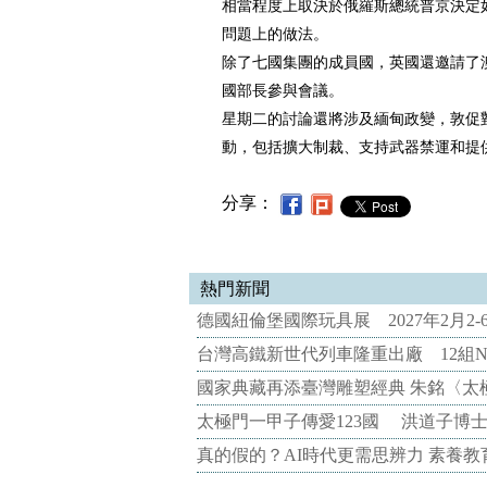
相當程度上取決於俄羅斯總統普京決定
問題上的做法。
除了七國集團的成員國，英國還邀請了
國部長參與會議。
星期二的討論還將涉及緬甸政變，敦促
動，包括擴大制裁、支持武器禁運和提
分享：
熱門新聞
德國紐倫堡國際玩具展 2027年2月2
台灣高鐵新世代列車隆重出廠 12組N
國家典藏再添臺灣雕塑經典 朱銘〈太
太極門一甲子傳愛123國 洪道子博
真的假的？AI時代更需思辨力 素養