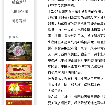
綜合新聞
但並非要遏制中國。
洪園博物館
本次G7會議旨在重振七國集團的作用
那些破壞以規則為基礎的國際秩序的國
邱彰專欄
影響力和俄羅斯的惡意活動可能會破壞
這是自2019年以來，七國集團成員國
國、德國、意大利和日本）首次舉行面
贊助商
生產總值加起來約為40萬億美元，略低
拉布在會後的記者會上表示，與布林肯
見一致，並將與美國加強合作，要求北
布提到《中英聯合聲明》中與香港有關
球問題。中國承諾在2030年實現碳達峰
前仍未有具體的時間表。
拉布表示，與布林肯主要談到了英美之
開放社會、民主和人權，保護基本自由
人權的責任。
拉布說，「其中一個關鍵因素是捍衛法
要加強多邊體系。我們希望通過七國集