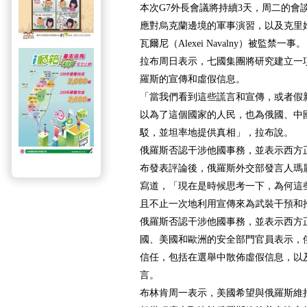
本次G7外長會議將持續3天，周二的會
應對烏克蘭邊境的軍事演習，以及克里
瓦爾尼（Alexei Navalny）被監禁一事。
拉布周日表示，七國集團將研究建立一
羅斯的宣傳和虛假信息。
「當我們看到這些謊言和宣傳，或者假
以為了這個國家的人民，也為俄國、中
駁，並坦率地提供真相」，拉布說。
俄羅斯否認干涉他國事務，並表示西方
布發表評論後，俄羅斯外交部發言人瑪
寫道，「現在是時候思考一下，為何這
且不止一次地利用宣傳來為武裝干預和
俄羅斯否認干涉他國事務，並表示西方
國、美國和歐洲的安全部門官員表示，
信任，包括在選舉中散佈虛假信息，以
言。
布林肯周一表示，美國希望與俄羅斯維