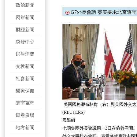
政治新聞
G7外長會議 英美要求北京遵
兩岸新聞
財經新聞
突發中心
民生消費
文教新聞
社會新聞
醫療保健
寰宇蒐奇
美國國務卿布林肯（右）與英國外交大
(REUTERS)
民意廣場
國際組
地方新聞
七國集團外長會議周一3日在倫敦召開
外交大臣拉布會晤，表示將就應對中國