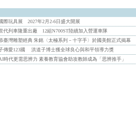
際玩具展 2027年2月2-6日盛大開展
代列車隆重出廠 12組N700ST陸續加入營運車隊
添臺灣雕塑經典 朱銘〈太極系列－十字手〉於國美館正式揭幕
子傳愛123國 洪道子博士獲全球良心與和平領導力獎
AI時代更需思辨力 素養教育協會助攻教師成為「思辨推手」