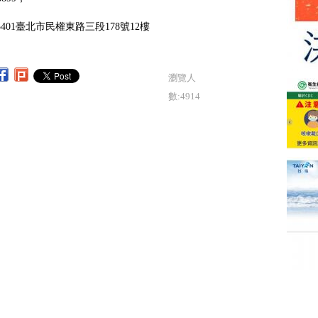
5401臺北市民權東路三段178號12樓
瀏覽人
數:4914