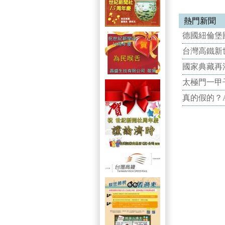
熱門新聞
德國紐倫堡國
台灣高鐵新世
國家典藏再
太極門一甲
真的假的？