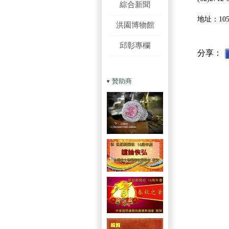
綜合新聞
地址：10
洪園博物館
邱彰專欄
分享：
贊助商