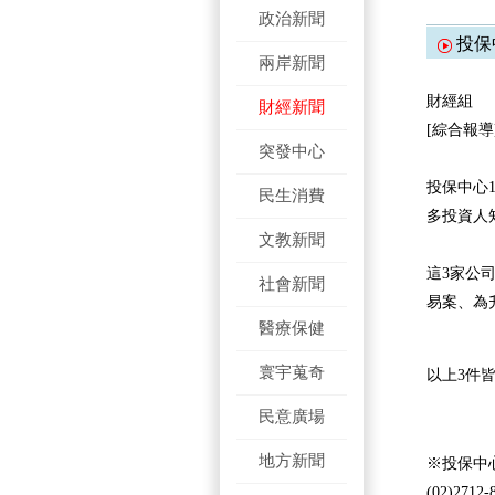
政治新聞
投保
兩岸新聞
財經組
財經新聞
[綜合報導
突發中心
投保中心
民生消費
多投資人
文教新聞
這3家公
社會新聞
易案、為
醫療保健
寰宇蒐奇
以上3件皆延
民意廣場
地方新聞
※投保中心網站
(02)2712