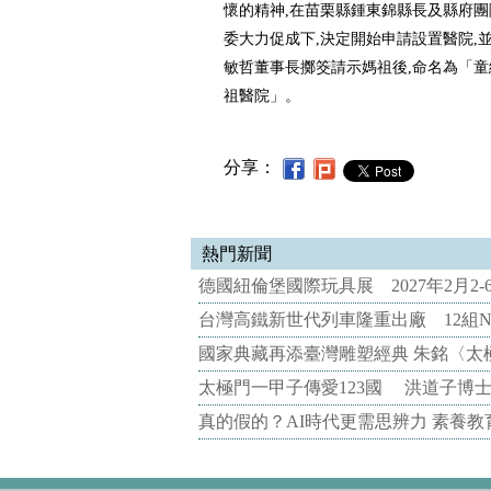
懷的精神,在苗栗縣鍾東錦縣長及縣府
委大力促成下,決定開始申請設置醫院,
敏哲董事長擲筊請示媽祖後,命名為「
祖醫院」。
分享：
熱門新聞
德國紐倫堡國際玩具展 2027年2月2
台灣高鐵新世代列車隆重出廠 12組N
國家典藏再添臺灣雕塑經典 朱銘〈太
太極門一甲子傳愛123國 洪道子博
真的假的？AI時代更需思辨力 素養