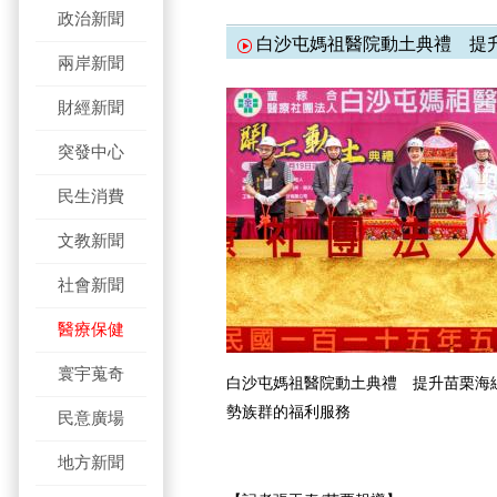
政治新聞
白沙屯媽祖醫院動土典禮 提
兩岸新聞
財經新聞
突發中心
民生消費
文教新聞
社會新聞
醫療保健
寰宇蒐奇
白沙屯媽祖醫院動土典禮 提升苗栗海
勢族群的福利服務
民意廣場
地方新聞