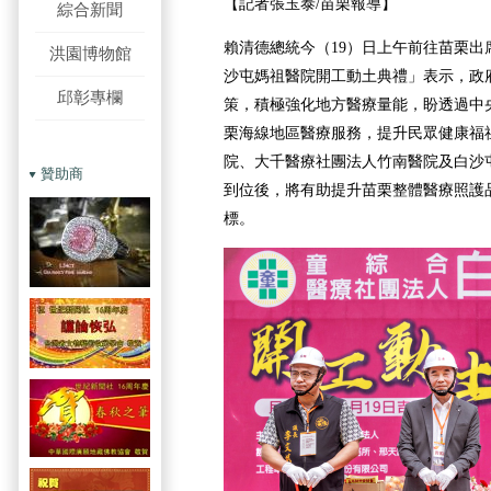
【記者張玉泰/苗栗報導】
綜合新聞
賴清德總統今（19）日上午前往苗栗出
洪園博物館
沙屯媽祖醫院開工動土典禮」表示，政
邱彰專欄
策，積極強化地方醫療量能，盼透過中
栗海線地區醫療服務，提升民眾健康福
院、大千醫療社團法人竹南醫院及白沙
贊助商
到位後，將有助提升苗栗整體醫療照護
標。