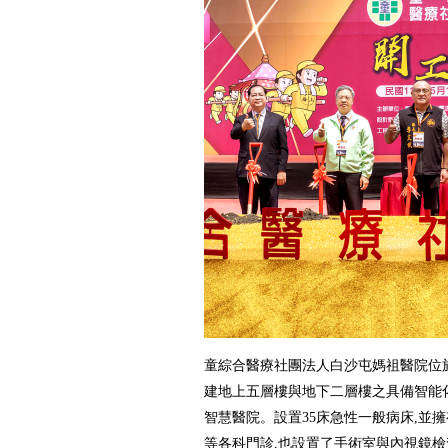
童綜合醫療社團法人白沙屯媽祖醫院位於
建地上五層樓與地下二層樓之具備智能
智慧醫院。設置35床急性一般病床,並擁
等各科門診,也設置了手術室與內視鏡檢