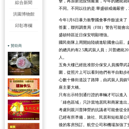
擊，再加新冠疫情嚴重，今年的總統就
綜合新聞
不同。不同以往的是:華盛頓戒備嚴密，2
洪園博物館
今年1月6日暴力衝擊國會事件餘波未了
邱彰專欄
答案，聯邦調查局（FBI）警告可能會
盛頓特區近日保安明顯增強。
國民衛隊上周開始陸續進駐國會山莊。
贊助商
的總共約有2.5萬武裝人員；川普總統2
人。
五角大樓已經批准部分保安人員攜帶武
圍，從照片上可以看到他們有半自動步
心數十條街道設了路障，由武裝人員鎮
座主要大橋。
只有出示特別通行證的車輛才可以進入
「綠色區域」只許當地居民和商家進出
考慮到親川普陣營的抗議者可能會從全
已經有所凖備，旅社、民居和短租屋公司A
後的客房預訂。航空公司和機場加強了