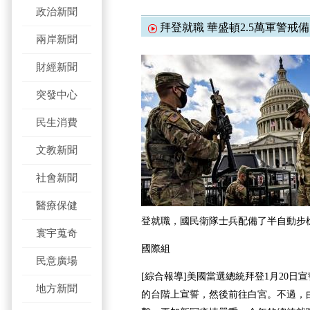
政治新聞
拜登就職 華盛頓2.5萬軍警戒備
兩岸新聞
財經新聞
突發中心
民生消費
文教新聞
社會新聞
醫療保健
登就職，國民衛隊士兵配備了半自動步
寰宇蒐奇
國際組
民意廣場
[綜合報導]美國當選總統拜登1月20日
地方新聞
的台階上宣誓，然後前往白宮。不過，