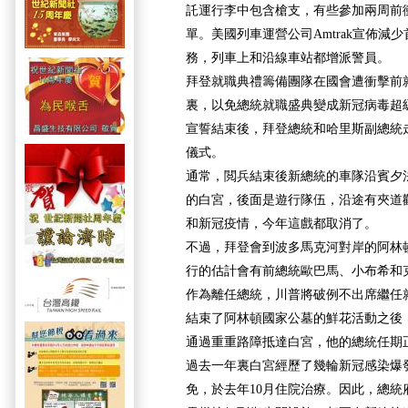
託運行李中包含槍支，有些參加兩周前
單。美國列車運營公司Amtrak宣佈減
務，列車上和沿線車站都增派警員。
拜登就職典禮籌備團隊在國會遭衝擊前
裏，以免總統就職盛典變成新冠病毒超
宣誓結束後，拜登總統和哈里斯副總統
儀式。
通常，閲兵結束後新總統的車隊沿賓夕法
的白宮，後面是遊行隊伍，沿途有夾道
和新冠疫情，今年這戲都取消了。
不過，拜登會到波多馬克河對岸的阿林
行的估計會有前總統歐巴馬、小布希和
作為離任總統，川普將破例不出席繼任
結束了阿林頓國家公墓的鮮花活動之後，
通過重重路障抵達白宮，他的總統任期
過去一年裏白宮經歷了幾輪新冠感染爆
免，於去年10月住院治療。因此，總統