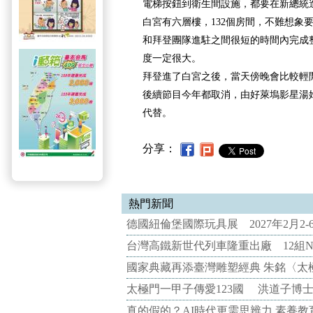
電梯按鈕到衛生間設施，都要在新總統
白宮有六層樓，132個房間，不難想象
和拜登團隊進駐之間很短的時間內完成
度一定很大。
拜登進了白宮之後，當天傍晚會比較輕
後續節目今年都取消，由好萊塢影星湯
代替。
分享：
熱門新聞
德國紐倫堡國際玩具展 2027年2月2
台灣高鐵新世代列車隆重出廠 12組N
國家典藏再添臺灣雕塑經典 朱銘〈太
太極門一甲子傳愛123國 洪道子博
真的假的？AI時代更需思辨力 素養