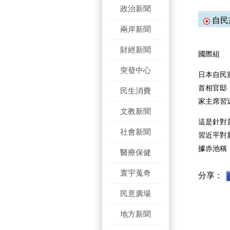
政治新聞
自民
兩岸新聞
財經新聞
國際組
突發中心
日本自民
首相官邸
民生消費
家主席習
文教新聞
這是針對
社會新聞
習近平對
據赤池稱
醫療保健
寰宇蒐奇
分享：
民意廣場
地方新聞