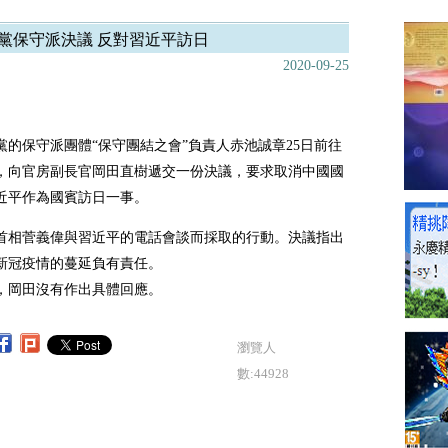
黨保守派決議 反對習近平訪日
2020-09-25
黨的保守派團體“保守團結之會”負責人赤池誠章25日前往
，向官房副長官岡田直樹遞交一份決議，要求取消中國國
近平作為國賓訪日一事。
首相菅義偉與習近平的電話會談而採取的行動。決議指出
新冠疫情的蔓延負有責任。
，岡田沒有作出具體回應。
瀏覽人
數:44928