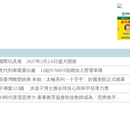
際玩具展 2027年2月2-6日盛大開展
代列車隆重出廠 12組N700ST陸續加入營運車隊
添臺灣雕塑經典 朱銘〈太極系列－十字手〉於國美館正式揭幕
子傳愛123國 洪道子博士獲全球良心與和平領導力獎
AI時代更需思辨力 素養教育協會助攻教師成為「思辨推手」