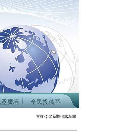
民意廣場
全民投稿區
首頁>分類新聞>國際新聞