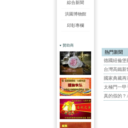
綜合新聞
洪園博物館
邱彰專欄
贊助商
熱門新聞
德國紐倫堡國
台灣高鐵新世
國家典藏再
太極門一甲
真的假的？