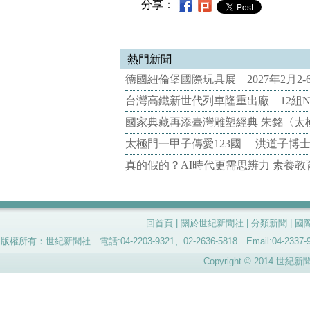
分享：
熱門新聞
德國紐倫堡國際玩具展 2027年2月2
台灣高鐵新世代列車隆重出廠 12組N
國家典藏再添臺灣雕塑經典 朱銘〈太
太極門一甲子傳愛123國 洪道子博
真的假的？AI時代更需思辨力 素養
回首頁
|
關於世紀新聞社
|
分類新聞
|
國
版權所有：世紀新聞社 電話:04-2203-9321、02-2636-5818 Email:04-
Copyright © 2014 世紀新聞社