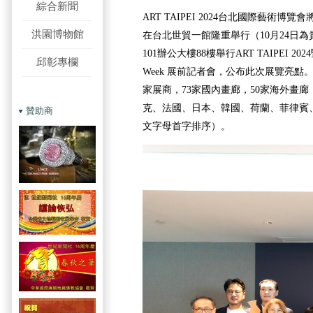
綜合新聞
ART TAIPEI 2024台北國際藝術博覽會
洪園博物館
在台北世貿一館隆重舉行（10月24日
101辦公大樓88樓舉行ART TAIPEI 2024暨
邱彰專欄
Week 展前記者會，公布此次展覽亮點。ART 
家展商，73家國內畫廊，50家海外畫
克、法國、日本、韓國、荷蘭、菲律賓、
贊助商
文字母首字排序）。