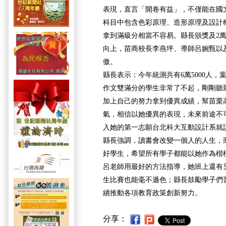
表現，直言「開卷有益」，不僅能在國
科目中包含色彩原理、造形原理及設計
拿到滿級分相當不容易。縣長頒獎及2
向上，苗商校長李燕坪、導師呂婉甄以
傲。
縣長表示：今年統測共有6萬5000人
作文雙滿分的學生非常了不起，剛剛聽
加上自己的努力拿到優異成績，幫苗栗
氣，相信以她優異的表現，未來前途不
入她的第一志願台北科大互動設計系就
縣長強調，讀書會改變一個人的人生，
好學生，希望所有學子都能以她作為楷
呂老師用最好的方法指導，她班上還有
生比賽也能毫不遜色；縣長鼓勵學子們
續推動各項教育政策創新努力。
分享：