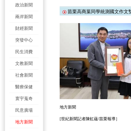
政治新聞
苗栗高商葉同學統測國文作文
兩岸新聞
財經新聞
突發中心
民生消費
文教新聞
社會新聞
醫療保健
寰宇蒐奇
地方新聞
民意廣場
[世紀新聞記者陳虹蘊/苗栗報導］
地方新聞