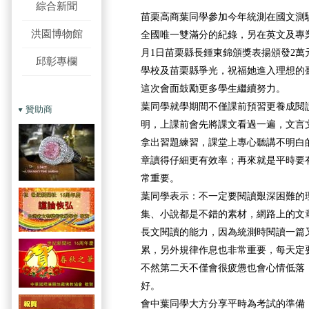
綜合新聞
苗栗高商葉同學參加今年統測在國文測
洪園博物館
全國唯一雙滿分的紀錄，另在英文及專業
月1日苗栗縣長鍾東錦頒獎表揚頒發2萬
邱彰專欄
學校及苗栗縣爭光，祝福她進入理想的
這次會面鼓勵更多學生繼續努力。
葉同學就學期間不僅課前預習更養成閱
贊助商
明，上課前會先將課文看過一遍，文言
拿出習題練習，課堂上專心聽講不明白
章讀得仔細更有效率；再來就是平時要
常重要。
葉同學表示：不一定要閱讀艱深困難的
集、小說都是不錯的素材，網路上的文
長文閱讀的能力，因為統測時閱讀一篇
累，另外規律作息也非常重要，每天定要
不然第二天不僅會很疲憊也會心情低落
好。
會中葉同學大方分享平時為考試的準備