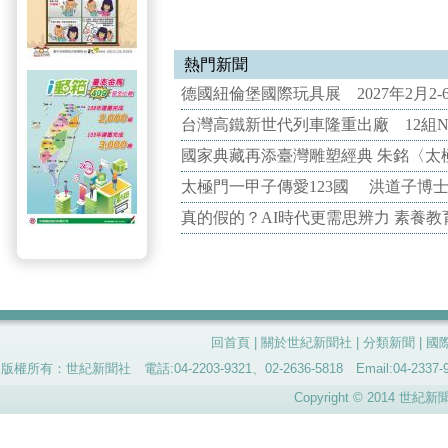
熱門新聞
德國紐倫堡國際玩具展 2027年2月2
台灣高鐵新世代列車隆重出廠 12組N
國家典藏再添臺灣雕塑經典 朱銘〈太
太極門一甲子傳愛123國 洪道子博
真的假的？AI時代更需思辨力 素養
回首頁
|
關於世紀新聞社
|
分類新聞
|
國
版權所有：世紀新聞社 電話:04-2203-9321、02-2636-5818 Email:04-
Copyright © 2014 世紀新聞社