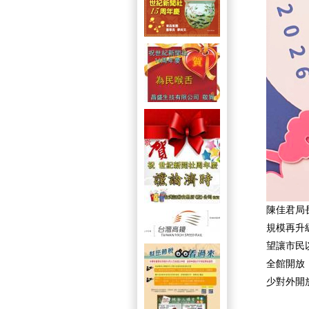
陳佳君局
規模再升
望讓市民
全館開放
少對外開