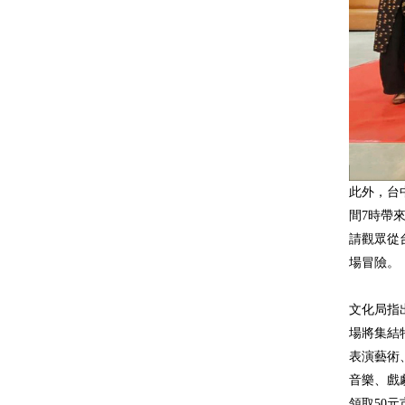
此外，台
間7時帶
請觀眾從
場冒險。
文化局指
場將集結
表演藝術
音樂、戲
領取50