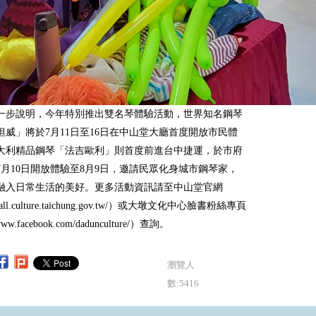
一步說明，今年特別推出雙名琴體驗活動，世界知名鋼琴
坦威」將於7月11日至16日在中山堂大廳首度開放市民體
大利精品鋼琴「法吉歐利」則首度前進台中捷運，於市府
7月10日開放體驗至8月9日，邀請民眾化身城市鋼琴家，
融入日常生活的美好。更多活動資訊請至中山堂官網
//hall.culture.taichung.gov.tw/）或大墩文化中心臉書粉絲專頁
/www.facebook.com/dadunculture/）查詢。
瀏覽人
數:5416