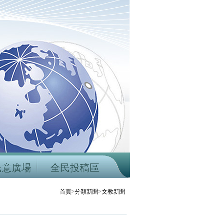
民意廣場
全民投稿區
首頁>分類新聞>文教新聞