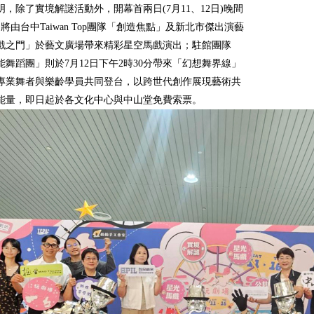
，除了實境解謎活動外，開幕首兩日(7月11、12日)晚間
，將由台中Taiwan Top團隊「創造焦點」及新北市傑出演藝
戲之門」於藝文廣場帶來精彩星空馬戲演出；駐館團隊
能舞蹈團」則於7月12日下午2時30分帶來「幻想舞界線」
專業舞者與樂齡學員共同登台，以跨世代創作展現藝術共
能量，即日起於各文化中心與中山堂免費索票。