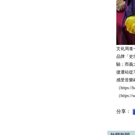
文化局進
品牌「史
驗；而義
捷運站從
感受音樂
（https:
（https:/
分享：