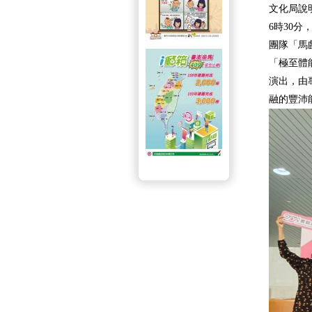
文化局說明
6時30分
團隊「馬
「極至體
演出，由
融的豐沛