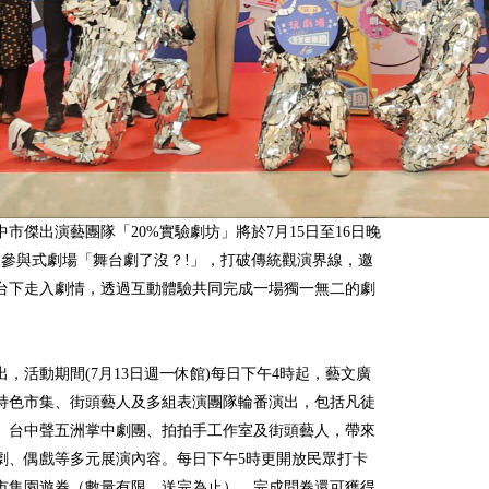
中市傑出演藝團隊「20%實驗劇坊」將於7月15日至16日晚
來參與式劇場「舞台劇了沒？!」，打破傳統觀演界線，邀
台下走入劇情，透過互動體驗共同完成一場獨一無二的劇
出，活動期間(7月13日週一休館)每日下午4時起，藝文廣
特色市集、街頭藝人及多組表演團隊輪番演出，包括凡徒
、台中聲五洲掌中劇團、拍拍手工作室及街頭藝人，帶來
劇、偶戲等多元展演內容。每日下午5時更開放民眾打卡
元市集園遊券（數量有限，送完為止），完成問卷還可獲得