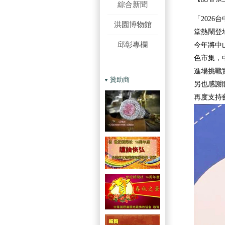
綜合新聞
「2026
洪園博物館
堂熱鬧登
邱彰專欄
今年將中
色市集，
進場挑戰
贊助商
另也感謝
再度支持