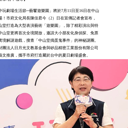
台中玩劇場生活節─藝饗遊樂園」將於7月11日至16日在中山
場！市府文化局長陳佳君今（2）日在宣傳記者會宣布，
山堂打造為大型表演藝術「遊樂園」，除了精彩演出與特
中山堂更將首次全境開放，邀請大小朋友化身偵探、免票
實境解謎遊戲，搜查「中山堂搗蛋鬼事件」的神秘謎團。
財團法人日月光文教基金會與矽品精密工業股份有限公司
藝文推廣，攜手市府打造屬於台中的夏日劇場盛會。