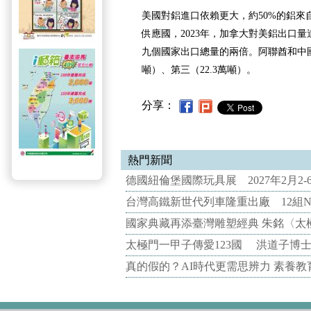
美國對鋁進口依賴更大，約50%的鋁來
供應國，2023年，加拿大對美鋁出口量
九個國家出口總量的兩倍。阿聯酋和中國
噸）、第三（22.3萬噸）。
分享：
熱門新聞
德國紐倫堡國際玩具展 2027年2月2
台灣高鐵新世代列車隆重出廠 12組N
國家典藏再添臺灣雕塑經典 朱銘〈太
太極門一甲子傳愛123國 洪道子博
真的假的？AI時代更需思辨力 素養