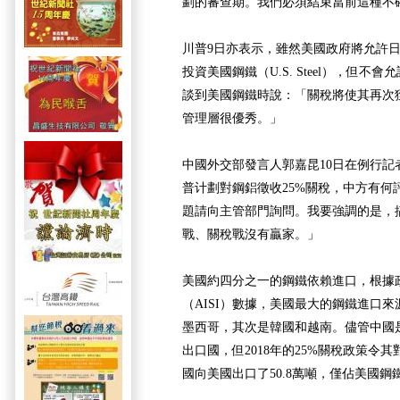
劃的審查期。我們必須結束當前這種不
川普9日亦表示，雖然美國政府將允許日本新日
投資美國鋼鐵（U.S. Steel），但
談到美國鋼鐵時說：「關稅將使其再次
管理層很優秀。」
中國外交部發言人郭嘉昆10日在例行記
普计劃對鋼鋁徵收25%關稅，中方有何
題請向主管部門詢問。我要強調的是，
戰、關稅戰沒有贏家。」
美國約四分之一的鋼鐵依賴進口，根據
（AISI）數據，美國最大的鋼鐵進口
墨西哥，其次是韓國和越南。儘管中國
出口國，但2018年的25%關稅政策令
國向美國出口了50.8萬噸，僅佔美國鋼鐵