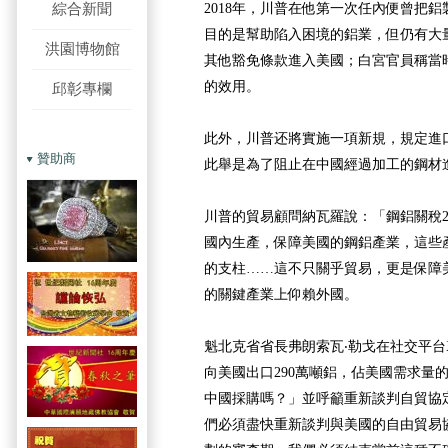
綜合新聞
2018年，川普在他第一次任內便曾把鋁
目的是幫助陷入困境的鋁業，但仍有大
洪園博物館
其他豁免條款進入美國；白宮官員稱當
的效用。
邱彰專欄
此外，川普还將實施一項新規，規定進
贊助商
此舉是為了阻止在中國經過加工的鋼材
川普的貿易顧問納瓦羅說：「鋼鋁關稅2
國內生產，保障美國的鋼鋁產業，這些
的支柱……這不只關乎貿易，更是保障
的關鍵產業上仰賴外國。
魁北克省省長弗朗索瓦‧勒戈在社交平台
向美國出口290萬噸鋁，佔美國需求量
中國採購嗎？」並呼籲重新談判自貿協
們必須盡快重新談判與美國的自由貿易協