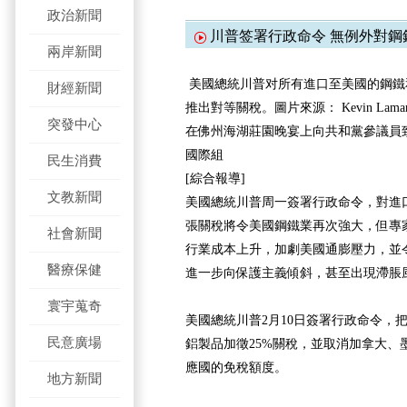
政治新聞
川普签署行政命令 無例外對鋼
兩岸新聞
美國總統川普对所有進口至美國的鋼鐵
財經新聞
推出對等關稅。圖片來源： Kevin Lamar
突發中心
在佛州海湖莊園晚宴上向共和黨參議員
國際組
民生消費
[綜合報導]
文教新聞
美國總統川普周一簽署行政命令，對進
張關稅將令美國鋼鐵業再次強大，但專
社會新聞
行業成本上升，加劇美國通膨壓力，並
醫療保健
進一步向保護主義傾斜，甚至出現滯脹
寰宇蒐奇
美國總統川普2月10日簽署行政命令，
民意廣場
鋁製品加徵25%關稅，並取消加拿大、
應國的免稅額度。
地方新聞