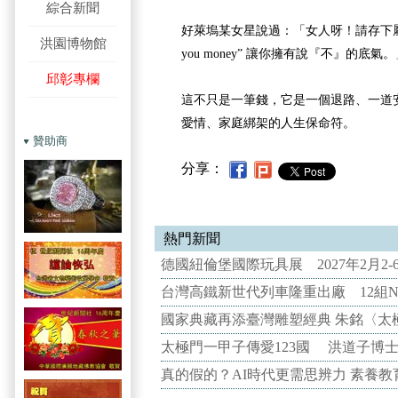
綜合新聞
好萊塢某女星說過：「女人呀！請存下屬於
洪園博物館
you money” 讓你擁有說『不』的底氣
邱彰專欄
這不只是一筆錢，它是一個退路、一道
愛情、家庭綁架的人生保命符。
贊助商
分享：
熱門新聞
德國紐倫堡國際玩具展 2027年2月2
台灣高鐵新世代列車隆重出廠 12組N
國家典藏再添臺灣雕塑經典 朱銘〈太
太極門一甲子傳愛123國 洪道子博
真的假的？AI時代更需思辨力 素養