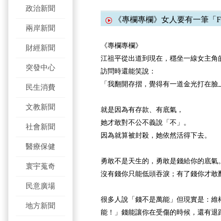
政治新聞
《專欄專欄》女人要有一筆「Fuck 
兩岸新聞
《專欄專欄》
財經新聞
江祖平從出道到現在，穩坐一線女主角
突發中心
訪問時還能笑說：
「我翻開存摺，覺得有一道金光打在臉
民生消費
文教新聞
就是因為有存款、有底氣，
她才敢對不公不義說「不」。
社會新聞
因為就算被封殺，她依然活得下去。
醫療保健
勇敢不是天生的，勇敢是錢給你的底氣
寰宇蒐奇
沒有錢你只能低頭吞淚；有了錢你才敢
民意廣場
很多人說「錢不是萬能」但現實是：維
地方新聞
能！」錢能讓你在受傷的時候，還有退