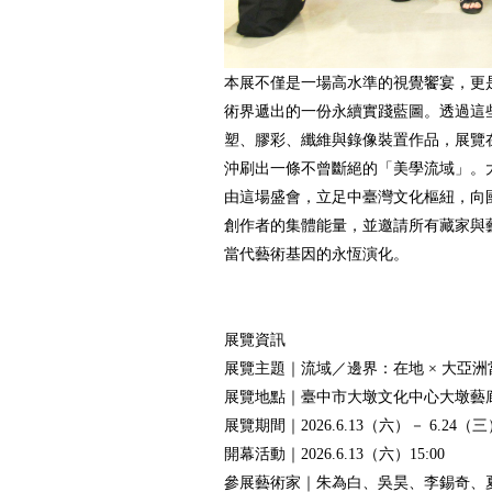
本展不僅是一場高水準的視覺饗宴，更
術界遞出的一份永續實踐藍圖。透過這
塑、膠彩、纖維與錄像裝置作品，展覽
沖刷出一條不曾斷絕的「美學流域」。
由這場盛會，立足中臺灣文化樞紐，向
創作者的集體能量，並邀請所有藏家與
當代藝術基因的永恆演化。
展覽資訊
展覽主題｜流域／邊界：在地 × 大亞
展覽地點｜臺中市大墩文化中心大墩藝
展覽期間｜2026.6.13（六）－ 6.24（三
開幕活動｜2026.6.13（六）15:00
參展藝術家｜朱為白、吳昊、李錫奇、