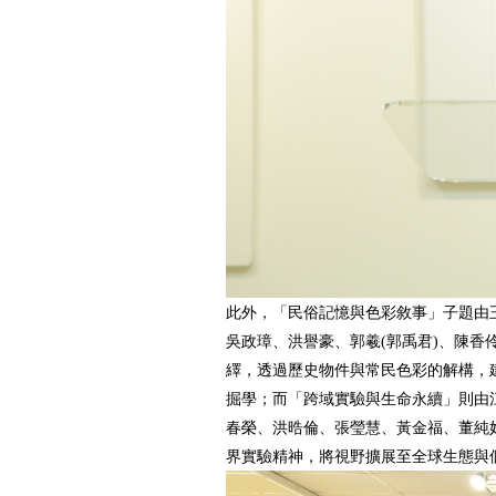
此外，「民俗記憶與色彩敘事」子題由
吳政璋、洪譽豪、郭羲(郭禹君)、陳香
繹，透過歷史物件與常民色彩的解構，
掘學；而「跨域實驗與生命永續」則由江
春榮、洪晧倫、張瑩慧、黃金福、董純
界實驗精神，將視野擴展至全球生態與