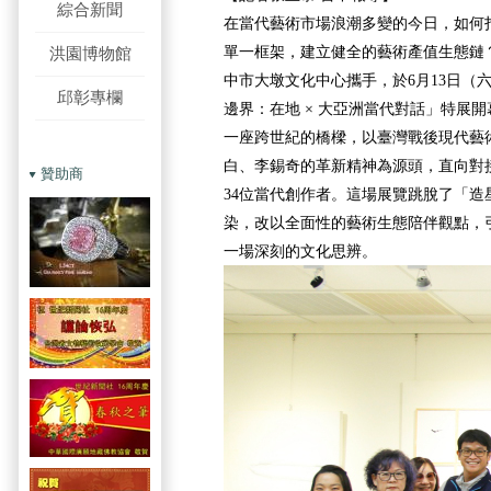
綜合新聞
在當代藝術市場浪潮多變的今日，如何
單一框架，建立健全的藝術產值生態鏈
洪園博物館
中市大墩文化中心攜手，於6月13日（
邱彰專欄
邊界：在地 × 大亞洲當代對話」特展
一座跨世紀的橋樑，以臺灣戰後現代藝
白、李錫奇的革新精神為源頭，直向對
贊助商
34位當代創作者。這場展覽跳脫了「造
染，改以全面性的藝術生態陪伴觀點，
一場深刻的文化思辨。