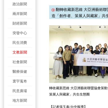
政治新聞
翻轉收藏新思維 大亞洲藝術聯
兩岸新聞
造「創作者、策展人與藏家」共
財經新聞
突發中心
民生消費
文教新聞
社會新聞
醫療保健
寰宇蒐奇
轉收藏新思維 大亞洲藝術聯盟協會策動
民意廣場
策展人與藏家」共生生態圈
地方新聞
【記者張玉泰/台中報導】