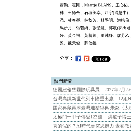
蕭勤、霍剛，Maartje BLANS、王
穗、王德合、石垣美幸、江宇(馮慧中)
添、林春榮、林秋芳、林學明、洪晧倫
馬步月、張若綺、張瑩慧、郭羲(郭禹君
婷、黃金福、黃騰萱、董純妤、廖芳乙
盈、魏天健、蘇信義
分享：
熱門新聞
德國紐倫堡國際玩具展 2027年2月2
台灣高鐵新世代列車隆重出廠 12組N
國家典藏再添臺灣雕塑經典 朱銘〈太
太極門一甲子傳愛123國 洪道子博
真的假的？AI時代更需思辨力 素養