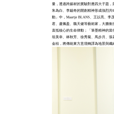
量，透過跨媒材的實驗對應四大子題，
朱為白、李錫奇的開創精神形成強烈共
動」中，Maartje BLANS、王以亮
君、盧佩盈、魏天健等藝術家，大膽衝
直抵核心的生命律動；「筆墨精神的當
垣美幸、林秋芳、徐秀菊、馬步月、張
金桔，將傳統東方意境轉譯為地景與纖