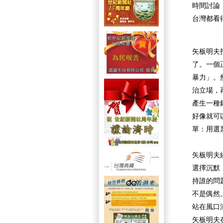
時間討論
台灣都看
矢板明夫
了。一個
暴力」。
治立場，
產生一種
好像就可
單：用選
矢板明夫
選擇沉默
持誰的問
不是偶然
站在風口
矢板明夫