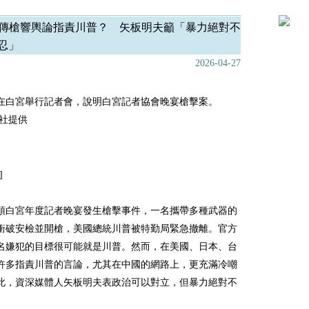
傳槍響輿論指責川普？ 矢板明夫籲「暴力絕對不
忍」
2026-04-27
日在白宮舉行記者會，說明白宮記者協會晚宴槍擊案。
社提供
]
頓白宮年度記者晚宴發生槍擊事件，一名攜帶多種武器的
衝破安檢並開槍，美國總統川普被特勤局緊急撤離。官方
名嫌犯的目標很可能就是川普。然而，在美國、日本、台
許多指責川普的言論，尤其在中國的網路上，更充滿冷嘲
此，資深媒體人矢板明夫表政治可以對立，但暴力絕對不
。