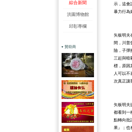
綜合新聞
示，這會
暴力行為
洪園博物館
邱彰專欄
矢板明夫
間，川普
贊助商
險，子彈
三起與暗
標，原因
人可以不
次真正讓
矢板明夫
都看到一
點轉向批
果』；也