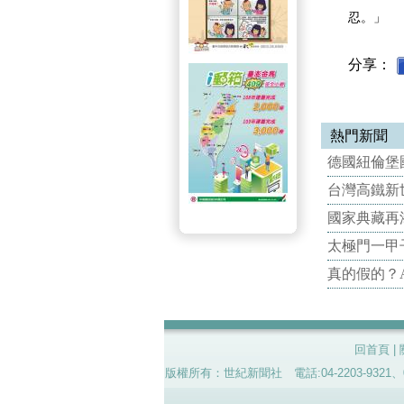
忍。」
分享：
熱門新聞
德國紐倫堡國
台灣高鐵新世
國家典藏再
太極門一甲
真的假的？
回首頁
|
版權所有：世紀新聞社 電話:04-2203-9321、02