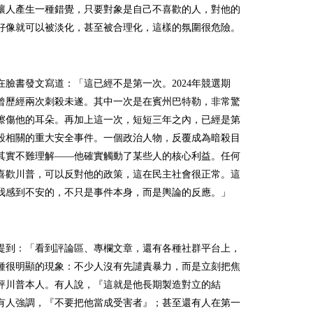
讓人產生一種錯覺，只要對象是自己不喜歡的人，對他的
好像就可以被淡化，甚至被合理化，這樣的氛圍很危險。
在臉書發文寫道：「這已經不是第一次。2024年競選期
曾歷經兩次刺殺未遂。其中一次是在賓州巴特勒，非常驚
擦傷他的耳朵。再加上這一次，短短三年之內，已經是第
殺相關的重大安全事件。一個政治人物，反覆成為暗殺目
其實不難理解——他確實觸動了某些人的核心利益。任何
喜歡川普，可以反對他的政策，這在民主社會很正常。這
我感到不安的，不只是事件本身，而是輿論的反應。」
提到：「看到評論區、專欄文章，還有各種社群平台上，
種很明顯的現象：不少人沒有先譴責暴力，而是立刻把焦
評川普本人。有人說，『這就是他長期製造對立的結
有人強調，『不要把他當成受害者』；甚至還有人在第一