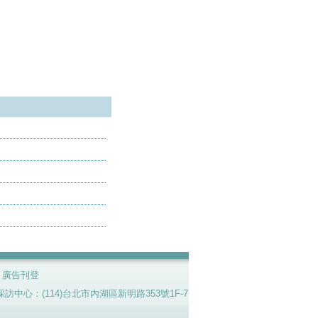
|
廣告刊登
7號。採訪中心：(114)台北市內湖區新明路353號1F-7