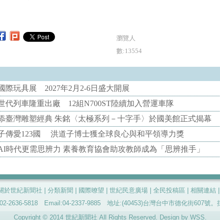
瀏覽人
數:13554
際玩具展 2027年2月2-6日盛大開展
代列車隆重出廠 12組N700ST陸續加入營運車隊
添臺灣雕塑經典 朱銘〈太極系列－十字手〉於國美館正式揭幕
子傳愛123國 洪道子博士獲全球良心與和平領導力獎
AI時代更需思辨力 素養教育協會助攻教師成為「思辨推手」
關於世紀新聞社
|
分類新聞
|
國際暸望
|
世紀民意廣場
|
全民投稿區
|
相關連結
-2636-5818 Email:04-2337-9885 地址:(40453)台灣台中市德化街60
Copyright © 2014 世紀新聞社 All Rights Reserved. Design by
WSS
.