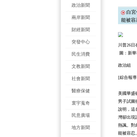
政治新聞
白宮
兩岸新聞
能被容
財經新聞
突發中心
川普26
圖：新華
民生消費
政治組
文教新聞
[綜合報導
社會新聞
醫療保健
美國華盛
男子試圖
寰宇蒐奇
說明，這
民意廣場
灣卻出現
熱諷。對
地方新聞
能被容忍