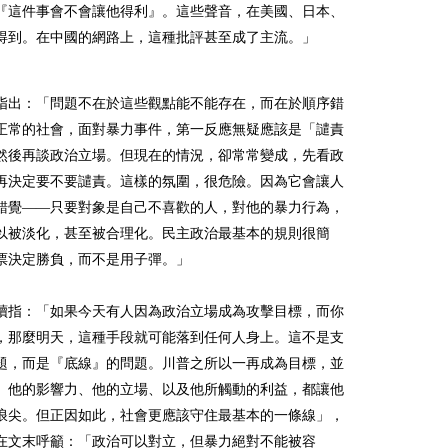
『這件事會不會讓他得利』。這些聲音，在美國、日本、
得到。在中國的網路上，這種批評甚至成了主流。」
指出：「問題不在於這些觀點能不能存在，而在於順序錯
正常的社會，面對暴力事件，第一反應無疑應該是「譴責
然後再談政治立場。但現在的情況，卻常常變成，先看政
再決定要不要譴責。這樣的氛圍，很危險。因為它會讓人
錯覺——只要對象是自己不喜歡的人，對他的暴力行為，
以被淡化，甚至被合理化。民主政治最基本的規則很簡
票決定勝負，而不是用子彈。」
續指：「如果今天有人因為政治立場成為攻擊目標，而你
，那麼明天，這種手段就可能落到任何人身上。這不是支
題，而是『底線』的問題。川普之所以一再成為目標，並
。他的影響力、他的立場、以及他所觸動的利益，都讓他
浪尖。但正因如此，社會更應該守住最基本的一條線」，
在文末呼籲：「政治可以對立，但暴力絕對不能被容