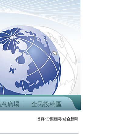
民意廣場
全民投稿區
首頁>分類新聞>綜合新聞