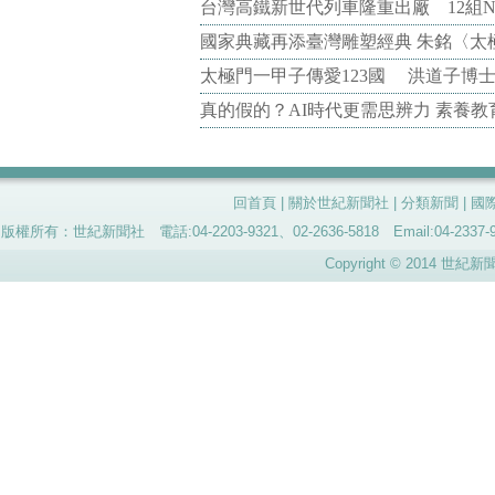
台灣高鐵新世代列車隆重出廠 12組N
國家典藏再添臺灣雕塑經典 朱銘〈太
太極門一甲子傳愛123國 洪道子博
真的假的？AI時代更需思辨力 素養
回首頁
|
關於世紀新聞社
|
分類新聞
|
國
版權所有：世紀新聞社 電話:04-2203-9321、02-2636-5818 Email:04-
Copyright © 2014 世紀新聞社