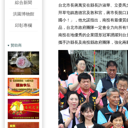
綜合新聞
台北市長蔣萬安在縣長許淑華、立委馬
拜草屯鎮惠德宮及敦和宮，蔣市長脫口
洪園博物館
國小！」，他允諾指出，南投有最優質
邱彰專欄
品，台北市政府團隊一定會全力向所有
南投在地優秀的企業隱形冠軍踴躍到台
攜手許縣長及南投縣政府團隊，強化兩
贊助商