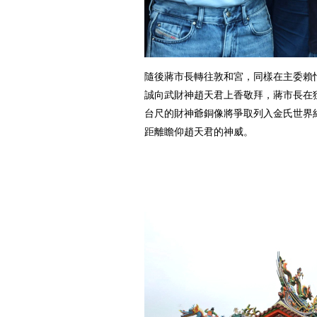
隨後蔣市長轉往敦和宮，同樣在主委賴
誠向武財神趙天君上香敬拜，蔣市長在獲
台尺的財神爺銅像將爭取列入金氏世界
距離瞻仰趙天君的神威。