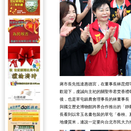
蔣市長先抵達惠德宮，在董事長林昆熠
歡迎下，虔誠向主祀的關聖帝君焚香禮
後，也是草屯鎮農會理事長的林董事長
與國立歷史博物館跨界合作推出的「靜
長看到以常玉名畫包裝的草屯「春秧、
地優質米，連說一定要向台北市民大力