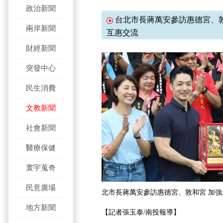
政治新聞
台北市長蔣萬安參訪惠德宮、敦
兩岸新聞
互惠交流
財經新聞
突發中心
民生消費
文教新聞
社會新聞
醫療保健
寰宇蒐奇
民意廣場
北市長蔣萬安參訪惠德宮、敦和宮 加
地方新聞
【記者張玉泰/南投報導】