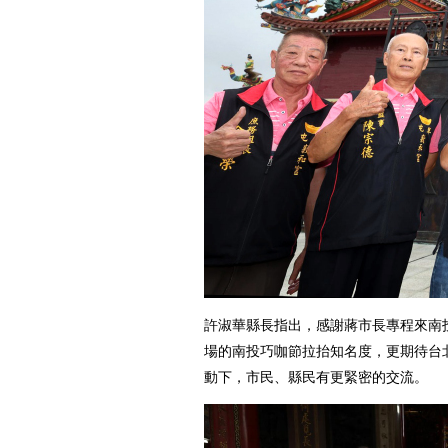
許淑華縣長指出，感謝蔣市長專程來南
場的南投巧咖節拉抬知名度，更期待台
動下，市民、縣民有更緊密的交流。