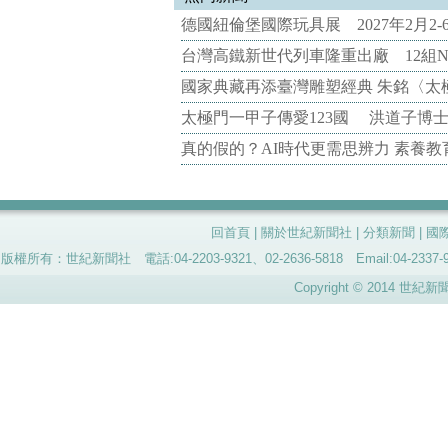
德國紐倫堡國際玩具展 2027年2月2
台灣高鐵新世代列車隆重出廠 12組N
國家典藏再添臺灣雕塑經典 朱銘〈太
太極門一甲子傳愛123國 洪道子博
真的假的？AI時代更需思辨力 素養
回首頁
|
關於世紀新聞社
|
分類新聞
|
國
版權所有：世紀新聞社 電話:04-2203-9321、02-2636-5818 Email:04-
Copyright © 2014 世紀新聞社