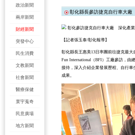
政治新聞
彰化縣長參訪捷克自行車大廠
兩岸新聞
彰化參訪捷克自行車大廠 深化產業
財經新聞
【記者張玉泰/彰化報導】
突發中心
彰化縣長王惠美13日率團前往捷克最大自
民生消費
Fun International（BFI）工廠參訪
文教新聞
接待，深入介紹企業發展歷程、自行車
成果。
社會新聞
醫療保健
寰宇蒐奇
民意廣場
地方新聞